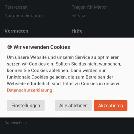
Referenzen
Fragen für Mieter
Kundenmeinungen
Service
Vermieten
Hilfe
Oldtimer anmelden
Häufige Fragen (FAQ)
🍪 Wir verwenden Cookies
Fotos senden
So funktioniert's
Um unsere Website und unseren Service zu optimieren
Fragen für Vermieter
Kontakt
setzen wir Cookies ein. Sollten Sie das nicht wünschen,
Inserat verwalten
können Sie Cookies ablehnen. Dann werden nur
funktionale Cookies geladen, die zum Betreiben der
SPECIAL
Webseite erforderlich sind. Infos zu Cookies in unserer
Berühmte Filmautos –
Datenschutzerklärung
.
unsere Top 10 ...
Einstellungen
Alle ablehnen
Akzeptieren
© 2026 film-autos.com
Blog
AGB
Impressum
Datenschutz