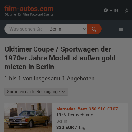
film-
Hilfe
autos.com
Oldtimer Coupe / Sportwagen der
1970er Jahre Modell sl außen gold
mieten in Berlin
1 bis 1 von insgesamt 1
Angeboten
Sortieren nach: Neuzugänge
Mercedes-Benz
350 SLC C107
1976
,
Deutschland
Berlin
330
EUR
/ Tag