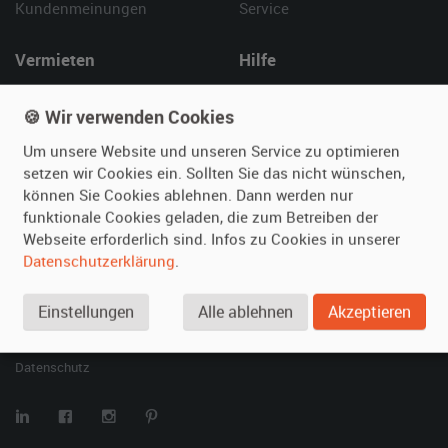
Kundenmeinungen
Service
Vermieten
Hilfe
Oldtimer anmelden
Häufige Fragen (FAQ)
🍪 Wir verwenden Cookies
Fotos senden
So funktioniert's
Fragen für Vermieter
Kontakt
Um unsere Website und unseren Service zu optimieren
setzen wir Cookies ein. Sollten Sie das nicht wünschen,
Inserat verwalten
können Sie Cookies ablehnen. Dann werden nur
funktionale Cookies geladen, die zum Betreiben der
SPECIAL
Webseite erforderlich sind. Infos zu Cookies in unserer
Berühmte Filmautos –
Datenschutzerklärung
.
unsere Top 10 ...
Einstellungen
Alle ablehnen
Akzeptieren
© 2026 film-autos.com
Blog
AGB
Impressum
Datenschutz