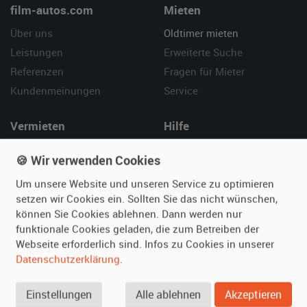
film-autos.com
Mieten
Über uns
Oldtimer mieten
Leistungen
Erweiterte Suche
Referenzen
Fragen für Mieter
Kundenmeinungen
Service
Vermieten
Hilfe
Oldtimer anmelden
Häufige Fragen (FAQ)
🍪 Wir verwenden Cookies
Fotos senden
So funktioniert's
Um unsere Website und unseren Service zu optimieren
Fragen für Vermieter
Kontakt
setzen wir Cookies ein. Sollten Sie das nicht wünschen,
Inserat verwalten
können Sie Cookies ablehnen. Dann werden nur
funktionale Cookies geladen, die zum Betreiben der
SPECIAL
Webseite erforderlich sind. Infos zu Cookies in unserer
Berühmte Filmautos –
Datenschutzerklärung
.
unsere Top 10 ...
Einstellungen
Alle ablehnen
Akzeptieren