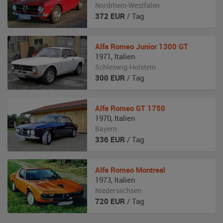
Nordrhein-Westfalen
372
EUR
/ Tag
Alfa Romeo
Junior 1300 GT
1971
,
Italien
Schleswig-Holstein
300
EUR
/ Tag
Alfa Romeo
GT 1750
1970
,
Italien
Bayern
336
EUR
/ Tag
Alfa Romeo
Montreal
1973
,
Italien
Niedersachsen
720
EUR
/ Tag