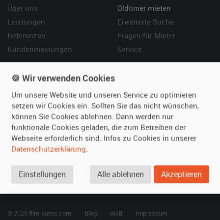
Über uns
Oldtimer mieten
Leistungen
Erweiterte Suche
Referenzen
Fragen für Mieter
Kundenmeinungen
Service
Vermieten
Hilfe
🍪 Wir verwenden Cookies
Oldtimer anmelden
Häufige Fragen (FAQ)
Um unsere Website und unseren Service zu optimieren
Fotos senden
So funktioniert's
setzen wir Cookies ein. Sollten Sie das nicht wünschen,
können Sie Cookies ablehnen. Dann werden nur
Fragen für Vermieter
Kontakt
funktionale Cookies geladen, die zum Betreiben der
Inserat verwalten
Webseite erforderlich sind. Infos zu Cookies in unserer
Datenschutzerklärung
.
SPECIAL
Berühmte Filmautos –
Einstellungen
Alle ablehnen
Akzeptieren
unsere Top 10 ...
© 2026 film-autos.com
Blog
AGB
Impressum