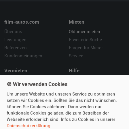
film-autos.com
Mieten
Über uns
Oldtimer mieten
Leistungen
Erweiterte Suche
Referenzen
Fragen für Mieter
Kundenmeinungen
Service
Vermieten
Hilfe
Oldtimer anmelden
Häufige Fragen (FAQ)
🍪 Wir verwenden Cookies
Fotos senden
So funktioniert's
Um unsere Website und unseren Service zu optimieren
Fragen für Vermieter
Kontakt
setzen wir Cookies ein. Sollten Sie das nicht wünschen,
Inserat verwalten
können Sie Cookies ablehnen. Dann werden nur
funktionale Cookies geladen, die zum Betreiben der
Webseite erforderlich sind. Infos zu Cookies in unserer
SPECIAL
Datenschutzerklärung
.
Berühmte Filmautos –