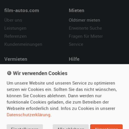
film-autos.com
Mieten
Über uns
Oldtimer mieten
Leistungen
Erweiterte Suche
Referenzen
Fragen für Mieter
Kundenmeinungen
Service
Vermieten
Hilfe
Oldtimer anmelden
Häufige Fragen (FAQ)
🍪 Wir verwenden Cookies
Fotos senden
So funktioniert's
Um unsere Website und unseren Service zu optimieren
Fragen für Vermieter
Kontakt
setzen wir Cookies ein. Sollten Sie das nicht wünschen,
Inserat verwalten
können Sie Cookies ablehnen. Dann werden nur
funktionale Cookies geladen, die zum Betreiben der
SPECIAL
Webseite erforderlich sind. Infos zu Cookies in unserer
Berühmte Filmautos –
Datenschutzerklärung
.
unsere Top 10 ...