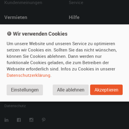
Kundenmeinungen
Service
Vermieten
Hilfe
Oldtimer anmelden
Häufige Fragen (FAQ)
🍪 Wir verwenden Cookies
Fotos senden
So funktioniert's
Fragen für Vermieter
Kontakt
Um unsere Website und unseren Service zu optimieren
setzen wir Cookies ein. Sollten Sie das nicht wünschen,
Inserat verwalten
können Sie Cookies ablehnen. Dann werden nur
funktionale Cookies geladen, die zum Betreiben der
SPECIAL
Webseite erforderlich sind. Infos zu Cookies in unserer
Berühmte Filmautos –
Datenschutzerklärung
.
unsere Top 10 ...
Einstellungen
Alle ablehnen
Akzeptieren
© 2026 film-autos.com
Blog
AGB
Impressum
Datenschutz