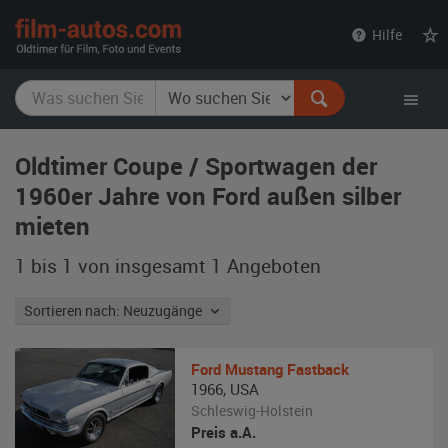
film-
Hilfe
autos.com
Oldtimer Coupe / Sportwagen der
1960er Jahre von Ford außen silber
mieten
1 bis 1 von insgesamt 1
Angeboten
Sortieren nach: Neuzugänge
Ford
Mustang Fastback
1966
,
USA
Schleswig-Holstein
Preis a.A.