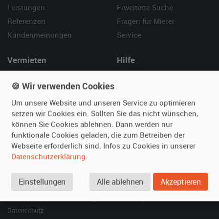
Leistungen
Erweiterte Suche
Referenzen
Fragen für Mieter
Kundenmeinungen
Service
Vermieten
Hilfe
Oldtimer anmelden
Häufige Fragen (FAQ)
🍪 Wir verwenden Cookies
Fotos senden
So funktioniert's
Um unsere Website und unseren Service zu optimieren
Fragen für Vermieter
Kontakt
setzen wir Cookies ein. Sollten Sie das nicht wünschen,
Inserat verwalten
können Sie Cookies ablehnen. Dann werden nur
funktionale Cookies geladen, die zum Betreiben der
SPECIAL
Webseite erforderlich sind. Infos zu Cookies in unserer
Berühmte Filmautos –
Datenschutzerklärung
.
unsere Top 10 ...
Einstellungen
Alle ablehnen
Akzeptieren
© 2026 film-autos.com
Blog
AGB
Impressum
Datenschutz