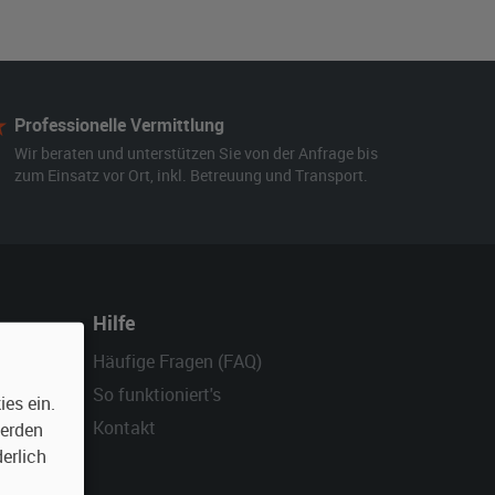
Professionelle Vermittlung
Wir beraten und unterstützen Sie von der Anfrage bis
zum Einsatz vor Ort, inkl. Betreuung und Transport.
Hilfe
Häufige Fragen (FAQ)
So funktioniert's
es ein.
Kontakt
werden
erlich