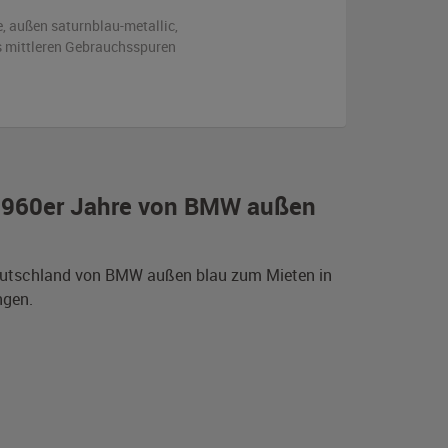
e,
außen
saturnblau-metallic
,
is mittleren Gebrauchsspuren
 1960er Jahre von BMW außen
Deutschland von BMW außen blau zum Mieten in
ngen.