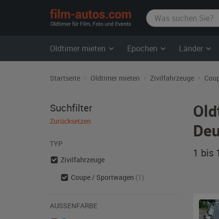
film-
autos.com
Oldtimer mieten
Epochen
Länder
Startseite
Oldtimer mieten
Zivilfahrzeuge
Coup
Old
Suchfilter
Zurücksetzen
Deu
TYP
1 bis
Zivilfahrzeuge
Coupe / Sportwagen
(1)
AUSSENFARBE