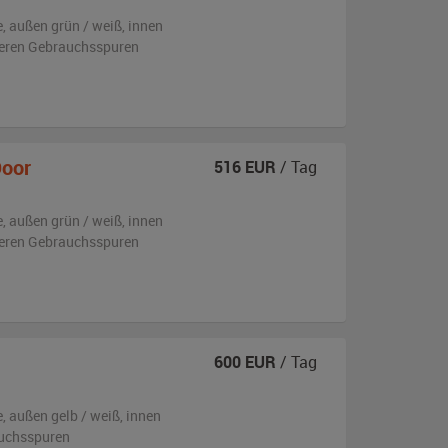
e,
außen
grün / weiß
,
innen
tleren Gebrauchsspuren
Door
516
EUR
/ Tag
e,
außen
grün / weiß
,
innen
tleren Gebrauchsspuren
600
EUR
/ Tag
e,
außen
gelb / weiß
,
innen
auchsspuren