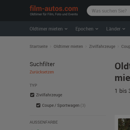
film-
autos.com
Oldtimer mieten
Epochen
Länder
Startseite
Oldtimer mieten
Zivilfahrzeuge
Coup
Old
Suchfilter
Zurücksetzen
mie
TYP
1 bis
Zivilfahrzeuge
Coupe / Sportwagen
(3)
AUSSENFARBE