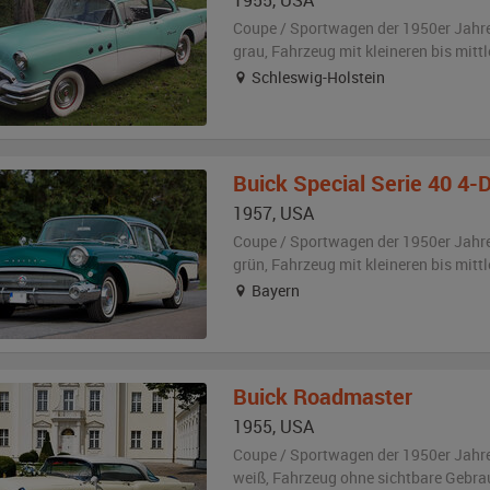
1955
,
USA
Coupe / Sportwagen der 1950er Jahr
grau
, Fahrzeug
mit kleineren bis mit
Schleswig-Holstein
Buick
Special Serie 40 4-
1957
,
USA
Coupe / Sportwagen der 1950er Jahr
grün
, Fahrzeug
mit kleineren bis mit
Bayern
Buick
Roadmaster
1955
,
USA
Coupe / Sportwagen der 1950er Jahr
weiß
, Fahrzeug
ohne sichtbare Gebr