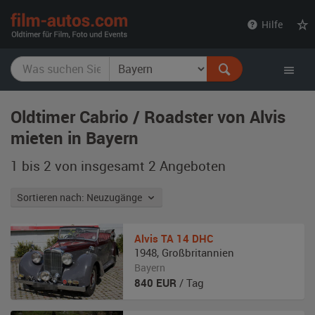
film-
Hilfe
autos.com
Oldtimer Cabrio / Roadster von Alvis
mieten in Bayern
1 bis 2 von insgesamt 2
Angeboten
Sortieren nach: Neuzugänge
Alvis
TA 14 DHC
1948
,
Großbritannien
Bayern
840
EUR
/ Tag