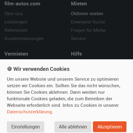
film-autos.com
Mieten
Über uns
Oldtimer mieten
Leistungen
Erweiterte Suche
Referenzen
Fragen für Mieter
Kundenmeinungen
Service
Vermieten
Hilfe
Oldtimer anmelden
Häufige Fragen (FAQ)
🍪 Wir verwenden Cookies
Fotos senden
So funktioniert's
Um unsere Website und unseren Service zu optimieren
Fragen für Vermieter
Kontakt
setzen wir Cookies ein. Sollten Sie das nicht wünschen,
Inserat verwalten
können Sie Cookies ablehnen. Dann werden nur
funktionale Cookies geladen, die zum Betreiben der
SPECIAL
Webseite erforderlich sind. Infos zu Cookies in unserer
Berühmte Filmautos –
Datenschutzerklärung
.
unsere Top 10 ...
Einstellungen
Alle ablehnen
Akzeptieren