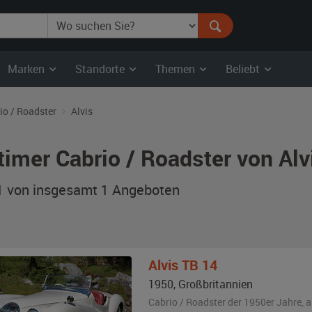
Marken
Standorte
Themen
Beliebt
io / Roadster
Alvis
timer Cabrio / Roadster von Al
 1 von insgesamt 1
Angeboten
Alvis
TB 14
1950
,
Großbritannien
Cabrio / Roadster der 1950er Jahre,
a