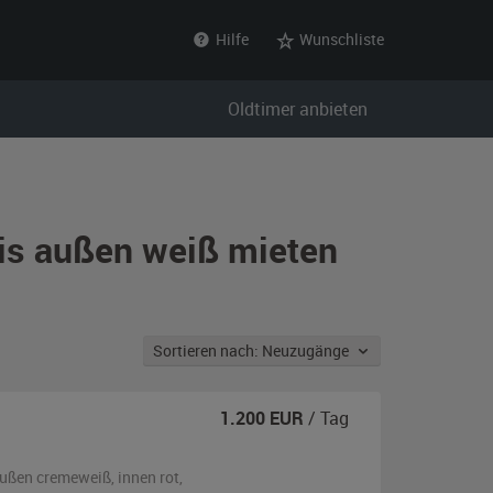
Hilfe
Wunschliste
Oldtimer anbieten
vis außen weiß mieten
Sortieren nach: Neuzugänge
1.200
EUR
/ Tag
ußen
cremeweiß
,
innen rot
,