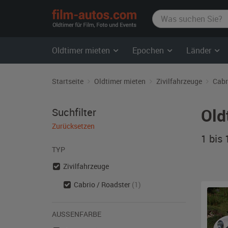
film-
autos.com
Oldtimer mieten
Epochen
Länder
Startseite
Oldtimer mieten
Zivilfahrzeuge
Cabr
Old
Suchfilter
Zurücksetzen
1 bis
TYP
Zivilfahrzeuge
Cabrio / Roadster
(1)
AUSSENFARBE