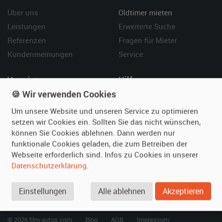
Über uns
Oldtimer mieten
Leistungen
Erweiterte Suche
Referenzen
Fragen für Mieter
Kundenmeinungen
Service
Vermieten
Hilfe
🍪 Wir verwenden Cookies
Oldtimer anmelden
Häufige Fragen (FAQ)
Fotos senden
So funktioniert's
Um unsere Website und unseren Service zu optimieren
setzen wir Cookies ein. Sollten Sie das nicht wünschen,
Fragen für Vermieter
Kontakt
können Sie Cookies ablehnen. Dann werden nur
Inserat verwalten
funktionale Cookies geladen, die zum Betreiben der
Webseite erforderlich sind. Infos zu Cookies in unserer
SPECIAL
Datenschutzerklärung
.
Berühmte Filmautos –
unsere Top 10 ...
Einstellungen
Alle ablehnen
Akzeptieren
© 2026 film-autos.com
Blog
AGB
Impressum