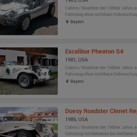
1983
,
USA
Cabrio / Roadster der 1980er Jahre,
a
Fahrzeug
ohne sichtbare Gebrauchss
Bayern
Excalibur
Pheaton S4
1981
,
USA
Cabrio / Roadster der 1980er Jahre,
a
Fahrzeug
ohne sichtbare Gebrauchss
Bayern
Duesy
Roadster Clenet Re
1986
,
USA
Cabrio / Roadster der 1980er Jahre,
a
Fahrzeug
mit kleineren bis mittlere