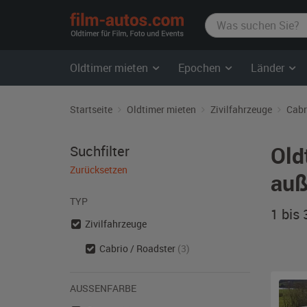
film-
autos.com
Oldtimer mieten
Epochen
Länder
Startseite
Oldtimer mieten
Zivilfahrzeuge
Cabr
Old
Suchfilter
Zurücksetzen
auß
TYP
1 bis
Zivilfahrzeuge
Cabrio / Roadster
(3)
AUSSENFARBE