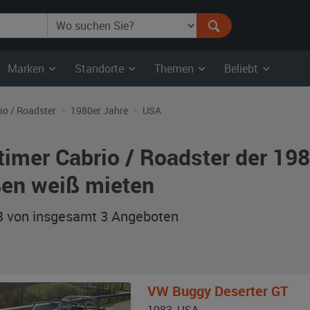
Marken
Standorte
Themen
Beliebt
io / Roadster
1980er Jahre
USA
timer Cabrio / Roadster der 19
en weiß mieten
 3 von insgesamt 3
Angeboten
VW
Buggy Deserter GT