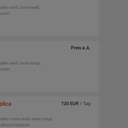
ußen
weiß
,
innen weiß
,
puren
Preis a.A.
ußen
weiß
,
innen beige
,
puren
plica
720
EUR
/ Tag
ußen
creme-weiß
,
innen beige
,
n Gebrauchsspuren