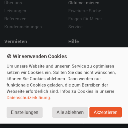
Über uns
Oldtimer mieten
Leistungen
Erweiterte Suche
Referenzen
Fragen für Mieter
Kundenmeinungen
Service
Vermieten
Hilfe
Oldtimer anmelden
Häufige Fragen (FAQ)
🍪 Wir verwenden Cookies
Fotos senden
So funktioniert's
Um unsere Website und unseren Service zu optimieren
Fragen für Vermieter
Kontakt
setzen wir Cookies ein. Sollten Sie das nicht wünschen,
Inserat verwalten
können Sie Cookies ablehnen. Dann werden nur
funktionale Cookies geladen, die zum Betreiben der
SPECIAL
Webseite erforderlich sind. Infos zu Cookies in unserer
Berühmte Filmautos –
Datenschutzerklärung
.
unsere Top 10 ...
Einstellungen
Alle ablehnen
Akzeptieren
© 2026 film-autos.com
Blog
AGB
Impressum