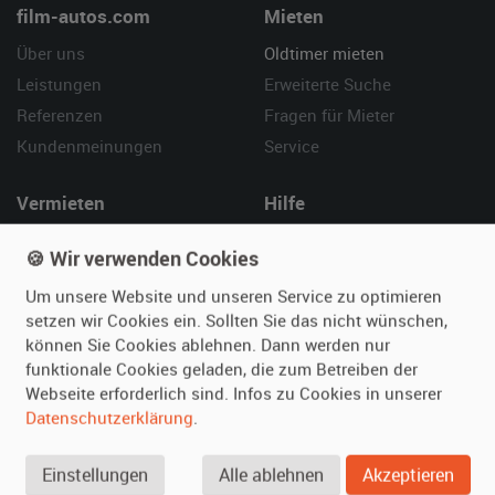
film-autos.com
Mieten
Über uns
Oldtimer mieten
Leistungen
Erweiterte Suche
Referenzen
Fragen für Mieter
Kundenmeinungen
Service
Vermieten
Hilfe
Oldtimer anmelden
Häufige Fragen (FAQ)
🍪 Wir verwenden Cookies
Fotos senden
So funktioniert's
Um unsere Website und unseren Service zu optimieren
Fragen für Vermieter
Kontakt
setzen wir Cookies ein. Sollten Sie das nicht wünschen,
Inserat verwalten
können Sie Cookies ablehnen. Dann werden nur
funktionale Cookies geladen, die zum Betreiben der
SPECIAL
Webseite erforderlich sind. Infos zu Cookies in unserer
Berühmte Filmautos –
Datenschutzerklärung
.
unsere Top 10 ...
Einstellungen
Alle ablehnen
Akzeptieren