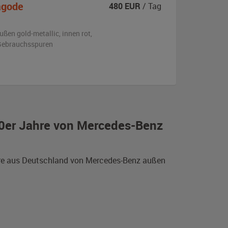
agode
480
EUR
/ Tag
ußen
gold-metallic
,
innen rot
,
n Gebrauchsspuren
70er Jahre von Mercedes-Benz
hre aus Deutschland von Mercedes-Benz außen