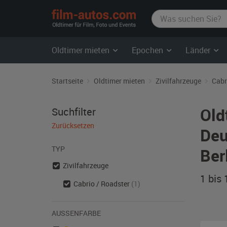
film-
autos.com
Oldtimer mieten
Epochen
Länder
Startseite
Oldtimer mieten
Zivilfahrzeuge
Cabr
Old
Suchfilter
Zurücksetzen
Deu
TYP
Ber
Zivilfahrzeuge
1 bis
Cabrio / Roadster
(1)
AUSSENFARBE