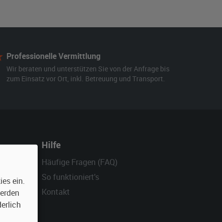
Professionelle Vermittlung
Wir beraten und unterstützen Sie von der Anfrage bis
zum Einsatz vor Ort, inkl. Betreuung und Transport.
Hilfe
Häufige Fragen (FAQ)
So funktioniert's
es ein.
Kontakt
werden
erlich