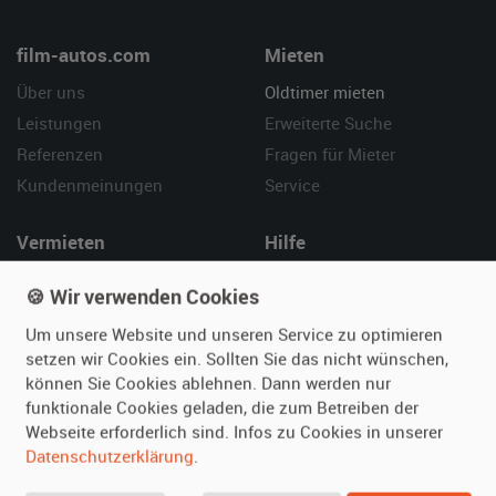
film-autos.com
Mieten
Über uns
Oldtimer mieten
Leistungen
Erweiterte Suche
Referenzen
Fragen für Mieter
Kundenmeinungen
Service
Vermieten
Hilfe
Oldtimer anmelden
Häufige Fragen (FAQ)
🍪 Wir verwenden Cookies
Fotos senden
So funktioniert's
Um unsere Website und unseren Service zu optimieren
Fragen für Vermieter
Kontakt
setzen wir Cookies ein. Sollten Sie das nicht wünschen,
Inserat verwalten
können Sie Cookies ablehnen. Dann werden nur
funktionale Cookies geladen, die zum Betreiben der
SPECIAL
Webseite erforderlich sind. Infos zu Cookies in unserer
Berühmte Filmautos –
Datenschutzerklärung
.
unsere Top 10 ...