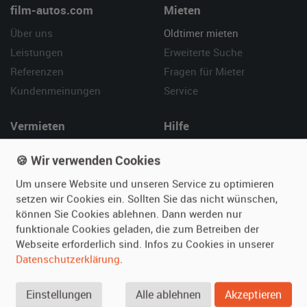
film-autos.com
Mieten
Über uns
Oldtimer mieten
Leistungen
Erweiterte Suche
Referenzen
Fragen für Mieter
Kundenmeinungen
Service
Vermieten
Hilfe
Oldtimer anmelden
Häufige Fragen (FAQ)
🍪 Wir verwenden Cookies
Fotos senden
So funktioniert's
Um unsere Website und unseren Service zu optimieren
Fragen für Vermieter
Kontakt
setzen wir Cookies ein. Sollten Sie das nicht wünschen,
Inserat verwalten
können Sie Cookies ablehnen. Dann werden nur
funktionale Cookies geladen, die zum Betreiben der
SPECIAL
Webseite erforderlich sind. Infos zu Cookies in unserer
Berühmte Filmautos –
Datenschutzerklärung
.
unsere Top 10 ...
Einstellungen
Alle ablehnen
Akzeptieren