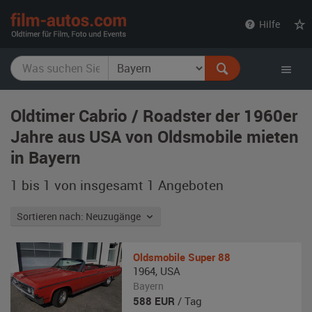
film-
Hilfe
autos.com
Oldtimer Cabrio / Roadster der 1960er
Jahre aus USA von Oldsmobile mieten
in Bayern
1 bis 1 von insgesamt 1
Angeboten
Sortieren nach: Neuzugänge
Oldsmobile
Super 88
1964
,
USA
Bayern
588
EUR
/ Tag