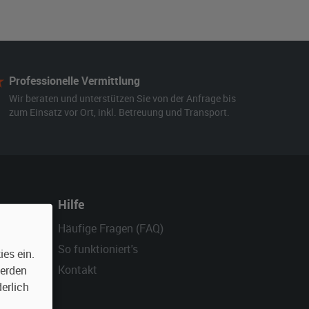
Professionelle Vermittlung
Wir beraten und unterstützen Sie von der Anfrage bis
zum Einsatz vor Ort, inkl. Betreuung und Transport.
Hilfe
Häufige Fragen (FAQ)
So funktioniert's
es ein.
Kontakt
werden
erlich