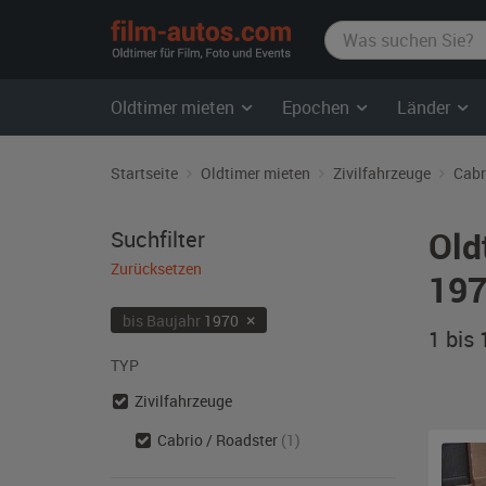
film-
autos.com
Oldtimer mieten
Epochen
Länder
Startseite
Oldtimer mieten
Zivilfahrzeuge
Cabr
Old
Suchfilter
Zurücksetzen
197
×
bis Baujahr
1970
1 bis
TYP
Zivilfahrzeuge
Cabrio / Roadster
(1)