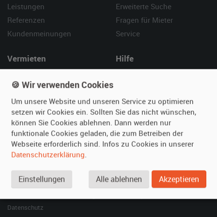
Leistungen
Erweiterte Suche
Referenzen
Fragen für Mieter
Kundenmeinungen
Service
Vermieten
Hilfe
Oldtimer anmelden
Häufige Fragen (FAQ)
🍪 Wir verwenden Cookies
Fotos senden
So funktioniert's
Um unsere Website und unseren Service zu optimieren
Fragen für Vermieter
Kontakt
setzen wir Cookies ein. Sollten Sie das nicht wünschen,
Inserat verwalten
können Sie Cookies ablehnen. Dann werden nur
funktionale Cookies geladen, die zum Betreiben der
SPECIAL
Webseite erforderlich sind. Infos zu Cookies in unserer
Berühmte Filmautos –
Datenschutzerklärung
.
unsere Top 10 ...
Einstellungen
Alle ablehnen
Akzeptieren
© 2026 film-autos.com
Blog
AGB
Impressum
Datenschutz