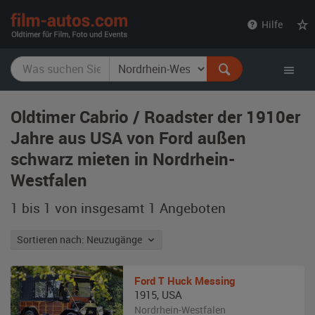
film-
Hilfe
autos.com
Oldtimer Cabrio / Roadster der 1910er
Jahre aus USA von Ford außen
schwarz mieten in Nordrhein-
Westfalen
1 bis 1 von insgesamt 1
Angeboten
Sortieren nach: Neuzugänge
Ford
T Huck Messing
1915
,
USA
Nordrhein-Westfalen