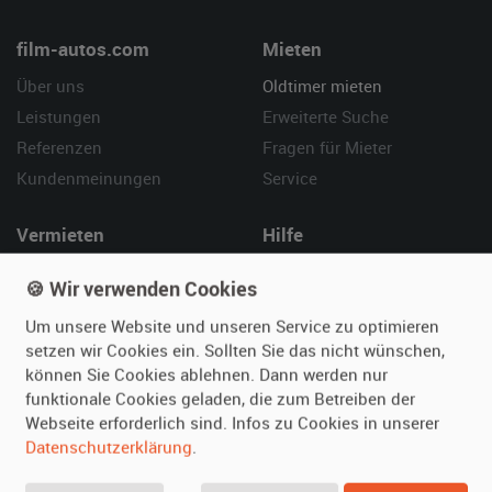
film-autos.com
Mieten
Über uns
Oldtimer mieten
Leistungen
Erweiterte Suche
Referenzen
Fragen für Mieter
Kundenmeinungen
Service
Vermieten
Hilfe
Oldtimer anmelden
Häufige Fragen (FAQ)
🍪 Wir verwenden Cookies
Fotos senden
So funktioniert's
Um unsere Website und unseren Service zu optimieren
Fragen für Vermieter
Kontakt
setzen wir Cookies ein. Sollten Sie das nicht wünschen,
Inserat verwalten
können Sie Cookies ablehnen. Dann werden nur
funktionale Cookies geladen, die zum Betreiben der
SPECIAL
Webseite erforderlich sind. Infos zu Cookies in unserer
Berühmte Filmautos –
Datenschutzerklärung
.
unsere Top 10 ...