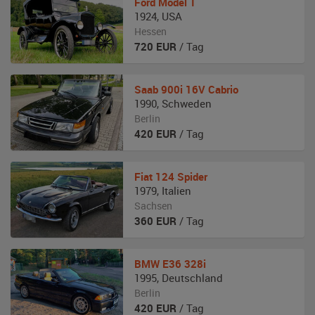
Ford
Model T
1924
,
USA
Hessen
720
EUR
/ Tag
Saab
900i 16V Cabrio
1990
,
Schweden
Berlin
420
EUR
/ Tag
Fiat
124 Spider
1979
,
Italien
Sachsen
360
EUR
/ Tag
BMW
E36 328i
1995
,
Deutschland
Berlin
420
EUR
/ Tag