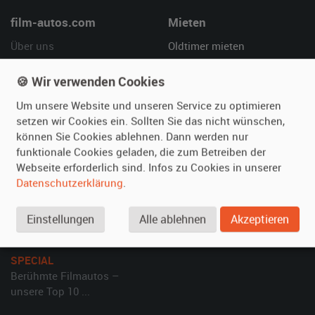
film-autos.com
Mieten
Über uns
Oldtimer mieten
Leistungen
Erweiterte Suche
🍪 Wir verwenden Cookies
Referenzen
Fragen für Mieter
Kundenmeinungen
Service
Um unsere Website und unseren Service zu optimieren
setzen wir Cookies ein. Sollten Sie das nicht wünschen,
können Sie Cookies ablehnen. Dann werden nur
Vermieten
Hilfe
funktionale Cookies geladen, die zum Betreiben der
Oldtimer anmelden
Häufige Fragen (FAQ)
Webseite erforderlich sind. Infos zu Cookies in unserer
Datenschutzerklärung
.
Fotos senden
So funktioniert's
Fragen für Vermieter
Kontakt
Einstellungen
Alle ablehnen
Akzeptieren
Inserat verwalten
SPECIAL
Berühmte Filmautos –
unsere Top 10 ...