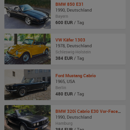
BMW
850 E31
1990
,
Deutschland
Bayern
600
EUR
/ Tag
VW
Käfer 1303
1978
,
Deutschland
Schleswig-Holstein
384
EUR
/ Tag
Ford
Mustang Cabrio
1965
,
USA
Berlin
480
EUR
/ Tag
BMW
320i Cabrio E30 Vor-Facelift Shadow Line
1990
,
Deutschland
Hamburg
384
EUR
/ Tag