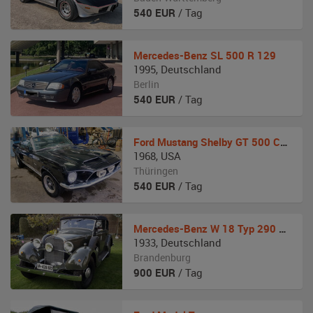
540
EUR
/ Tag
Mercedes-Benz
SL 500 R 129
1995
,
Deutschland
Berlin
540
EUR
/ Tag
Ford
Mustang Shelby GT 500 Convertible
1968
,
USA
Thüringen
540
EUR
/ Tag
Mercedes-Benz
W 18 Typ 290 Cabriolet
1933
,
Deutschland
Brandenburg
900
EUR
/ Tag