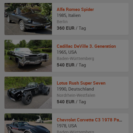
Alfa Romeo
Spider
1985
,
Italien
Berlin
360
EUR
/ Tag
Cadillac
DeVille 3. Generation
1965
,
USA
Baden-Württemberg
540
EUR
/ Tag
Lotus
Rush Super Seven
1990
,
Deutschland
Nordrhein-Westfalen
540
EUR
/ Tag
Chevrolet
Corvette C3 1978 Pace Car
1978
,
USA
Baden-Württemberg