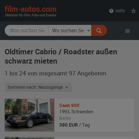
film-
Hilfe
autos.com
Oldtimer Cabrio / Roadster außen
schwarz mieten
1 bis 24 von insgesamt 97
Angeboten
Sortieren nach: Neuzugänge
Saab
900
1993
,
Schweden
Berlin
390
EUR
/ Tag