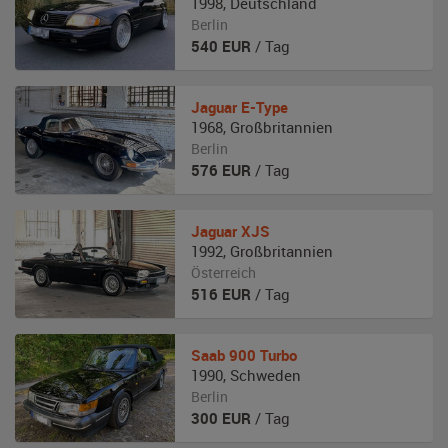
1998
,
Deutschland
Berlin
540
EUR
/ Tag
Jaguar
E-Type
1968
,
Großbritannien
Berlin
576
EUR
/ Tag
Jaguar
XJS
1992
,
Großbritannien
Österreich
516
EUR
/ Tag
Saab
900 Turbo
1990
,
Schweden
Berlin
300
EUR
/ Tag