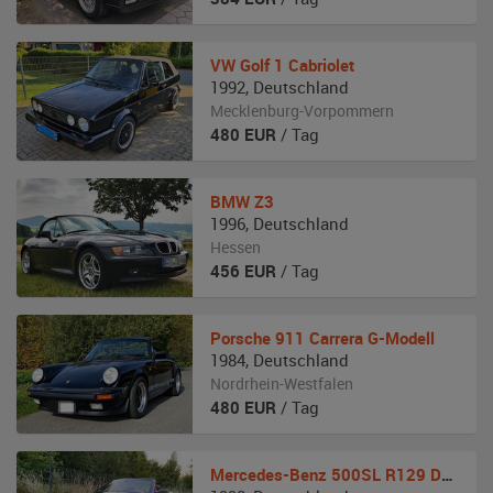
VW
Golf 1 Cabriolet
1992
,
Deutschland
Mecklenburg-Vorpommern
480
EUR
/ Tag
BMW
Z3
1996
,
Deutschland
Hessen
456
EUR
/ Tag
Porsche
911 Carrera G-Modell
1984
,
Deutschland
Nordrhein-Westfalen
480
EUR
/ Tag
Mercedes-Benz
500SL R129 Designo MEC-Design Umbau