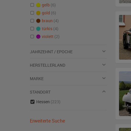
gelb
(6)
gold
(6)
braun
(4)
türkis
(4)
violett
(2)
JAHRZEHNT / EPOCHE
HERSTELLERLAND
MARKE
STANDORT
Hessen
(223)
Erweiterte Suche