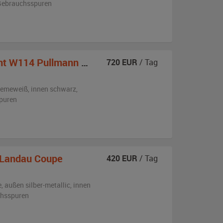
n Gebrauchsspuren
114 Pullmann mit Faltdach
720
EUR
/ Tag
remeweiß
,
innen schwarz
,
puren
c Landau Coupe
420
EUR
/ Tag
e,
außen
silber-metallic
,
innen
chsspuren