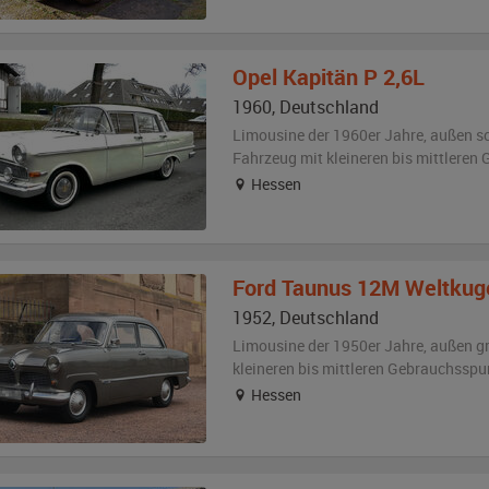
Opel
Kapitän P 2,6L
1960
,
Deutschland
Limousine der 1960er Jahre,
außen
s
Fahrzeug
mit kleineren bis mittlere
Hessen
Ford Taunus
12M Weltkug
1952
,
Deutschland
Limousine der 1950er Jahre,
außen
g
kleineren bis mittleren Gebrauchsspu
Hessen