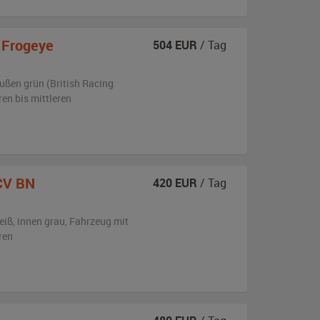
 Frogeye
504
EUR
/ Tag
ußen
grün (British Racing
ren bis mittleren
CV BN
420
EUR
/ Tag
eiß
,
innen grau
, Fahrzeug
mit
ren