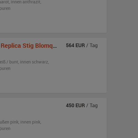
narot
,
innen anthrazit
,
puren
eplica Stig Blomqvist
564
EUR
/ Tag
eiß / bunt
,
innen schwarz
,
puren
450
EUR
/ Tag
ußen
pink
,
innen pink
,
puren