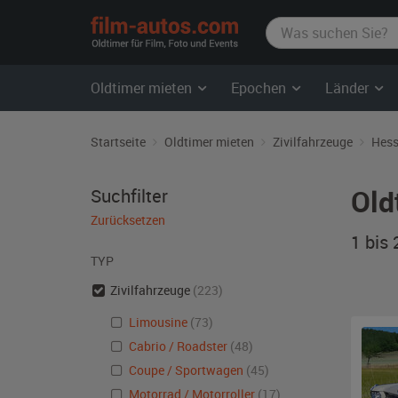
film-
autos.com
Oldtimer mieten
Epochen
Länder
Startseite
Oldtimer mieten
Zivilfahrzeuge
Hes
Old
Suchfilter
Zurücksetzen
1 bis
TYP
Zivilfahrzeuge
(223)
Limousine
(73)
Cabrio / Roadster
(48)
Coupe / Sportwagen
(45)
Motorrad / Motorroller
(17)