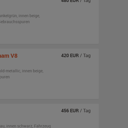
480
EUR
/ Tag
unkelgrün
,
innen beige
,
n Gebrauchsspuren
ham V8
420
EUR
/ Tag
old-metallic
,
innen beige
,
puren
456
EUR
/ Tag
lau
,
innen schwarz
, Fahrzeug