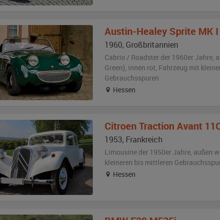
Austin-Healey
Sprite MK I
1960
,
Großbritannien
Cabrio / Roadster der 1960er Jahre,
a
Green)
,
innen rot
, Fahrzeug
mit kleine
Gebrauchsspuren
Hessen
Citroen
Traction Avant 11
1953
,
Frankreich
Limousine der 1950er Jahre,
außen
w
kleineren bis mittleren Gebrauchsspu
Hessen