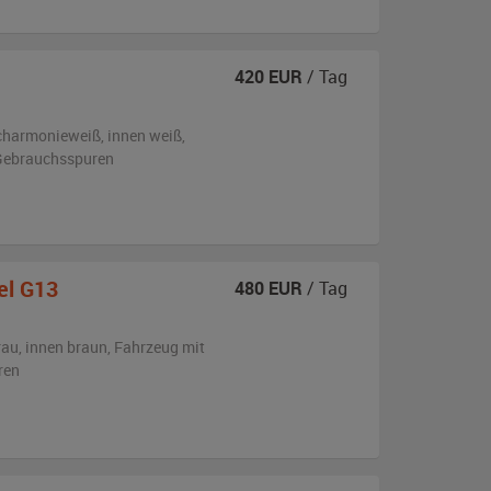
420
EUR
/ Tag
charmonieweiß
,
innen weiß
,
n Gebrauchsspuren
el G13
480
EUR
/ Tag
rau
,
innen braun
, Fahrzeug
mit
ren