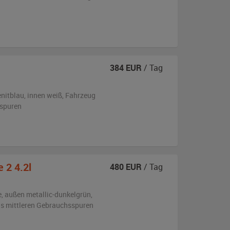
384
EUR
/ Tag
enitblau
,
innen weiß
, Fahrzeug
sspuren
 2 4.2l
480
EUR
/ Tag
e,
außen
metallic-dunkelgrün
,
bis mittleren Gebrauchsspuren