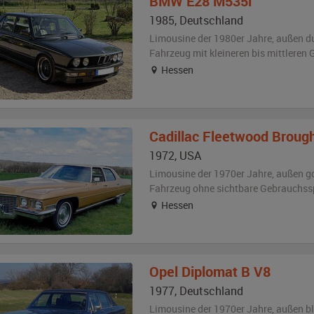
BMW
E28 M535i
1985
,
Deutschland
Limousine der 1980er Jahre,
außen
d
Fahrzeug
mit kleineren bis mittlere
Hessen
Cadillac
Fleetwood Broug
1972
,
USA
Limousine der 1970er Jahre,
außen
g
Fahrzeug
ohne sichtbare Gebrauchss
Hessen
Opel
Diplomat B V8
1977
,
Deutschland
Limousine der 1970er Jahre,
außen
b