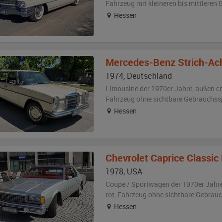
Fahrzeug
mit kleineren bis mittlere
Hessen
Mercedes-Benz
Strich-Acht W
1974
,
Deutschland
Limousine der 1970er Jahre,
außen
c
Fahrzeug
ohne sichtbare Gebrauchss
Hessen
Chevrolet
Caprice Classi
1978
,
USA
Coupe / Sportwagen der 1970er Jahr
rot
, Fahrzeug
ohne sichtbare Gebrau
Hessen