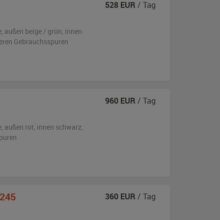
528
EUR
/ Tag
e,
außen
beige / grün
,
innen
tleren Gebrauchsspuren
960
EUR
/ Tag
e,
außen
rot
,
innen schwarz
,
puren
P245
360
EUR
/ Tag