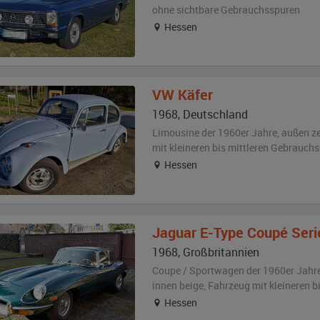
ohne sichtbare Gebrauchsspuren
Hessen
VW
Käfer
1968
,
Deutschland
Limousine der 1960er Jahre,
außen
z
mit kleineren bis mittleren Gebrauch
Hessen
Jaguar
E-Type Coupé Serie
1968
,
Großbritannien
Coupe / Sportwagen der 1960er Jahr
innen beige
, Fahrzeug
mit kleineren 
Hessen