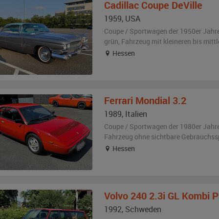
Cadillac
Coupe DeVille
1959
,
USA
Coupe / Sportwagen der 1950er Jahr
grün
, Fahrzeug
mit kleineren bis mit
Hessen
Ferrari
Mondial 3.2
1989
,
Italien
Coupe / Sportwagen der 1980er Jahr
Fahrzeug
ohne sichtbare Gebrauchss
Hessen
Volvo
240 2.3i GL Kombi 
1992
,
Schweden