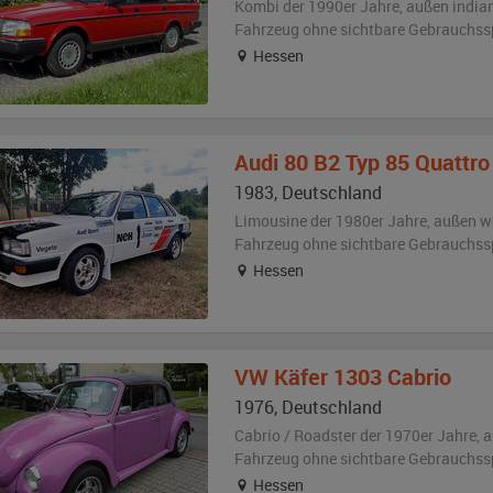
Kombi der 1990er Jahre,
außen
india
Fahrzeug
ohne sichtbare Gebrauchss
Hessen
Audi
80 B2 Typ 85 Quattro R
1983
,
Deutschland
Limousine der 1980er Jahre,
außen
w
Fahrzeug
ohne sichtbare Gebrauchss
Hessen
VW
Käfer 1303 Cabrio
1976
,
Deutschland
Cabrio / Roadster der 1970er Jahre,
a
Fahrzeug
ohne sichtbare Gebrauchss
Hessen