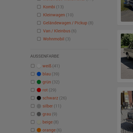
Kombi
(13)
Kleinwagen
(10)
Geländewagen / Pickup
(8)
Van / Kleinbus
(6)
Wohnmobil
(3)
AUSSENFARBE
weiß
(41)
blau
(39)
grün
(32)
rot
(29)
schwarz
(26)
silber
(11)
grau
(9)
beige
(8)
orange
(6)