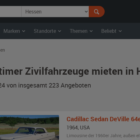
Marken
Standorte
Themen
Beliebt
sen
timer Zivilfahrzeuge mieten in
 24 von insgesamt 223
Angeboten
Cadillac
Sedan DeVille 64
1964
,
USA
Limousine der 1960er Jahre,
außen
e