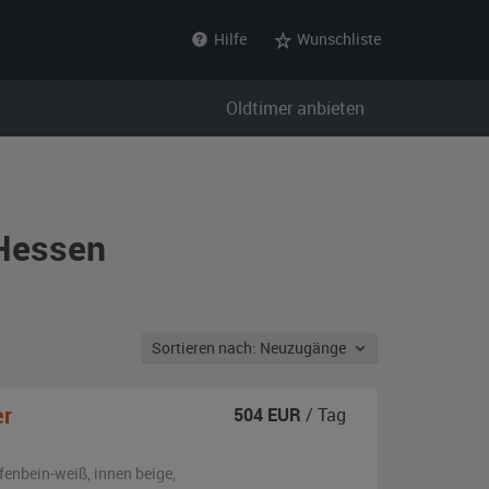
Hilfe
Wunschliste
Oldtimer anbieten
 Hessen
Sortieren nach: Neuzugänge
er
504
EUR
/ Tag
lfenbein-weiß
,
innen beige
,