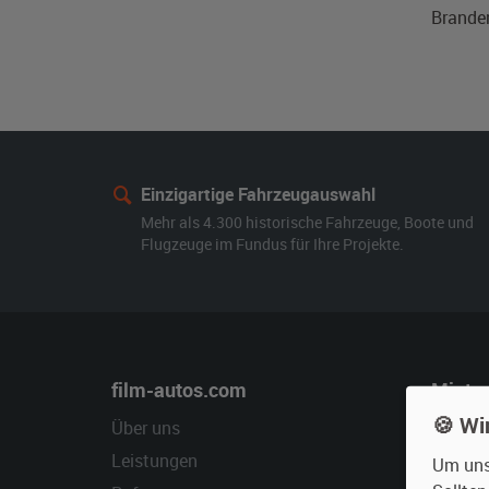
Branden
Einzigartige Fahrzeugauswahl
Mehr als 4.300 historische Fahrzeuge, Boote und
Flugzeuge im Fundus für Ihre Projekte.
film-autos.com
Miete
🍪 Wi
Über uns
Oldtime
Leistungen
Erweite
Um unse