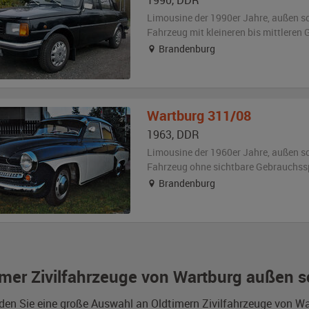
1990
,
DDR
Limousine der 1990er Jahre,
außen
s
Fahrzeug
mit kleineren bis mittlere
Brandenburg
Wartburg
311/08
1963
,
DDR
Limousine der 1960er Jahre,
außen
s
Fahrzeug
ohne sichtbare Gebrauchss
Brandenburg
imer Zivilfahrzeuge von Wartburg außen 
nden Sie eine große Auswahl an Oldtimern Zivilfahrzeuge von 