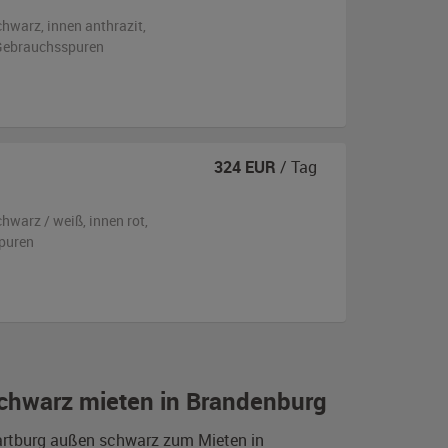
chwarz
,
innen anthrazit
,
n Gebrauchsspuren
324
EUR
/ Tag
chwarz / weiß
,
innen rot
,
puren
schwarz mieten in Brandenburg
Wartburg außen schwarz zum Mieten in