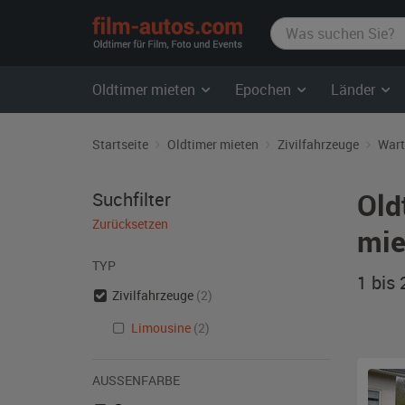
film-
autos.com
Oldtimer mieten
Epochen
Länder
Startseite
Oldtimer mieten
Zivilfahrzeuge
Wart
Old
Suchfilter
Zurücksetzen
mie
TYP
1 bis
Zivilfahrzeuge
(2)
Limousine
(2)
AUSSENFARBE