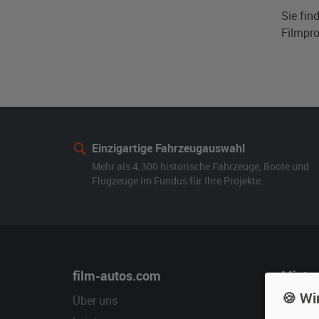
Sie fin
Filmpro
Einzigartige Fahrzeugauswahl
Mehr als 4.300 historische Fahrzeuge, Boote und
Flugzeuge im Fundus für Ihre Projekte.
film-autos.com
Miete
🍪 Wi
Über uns
Oldtime