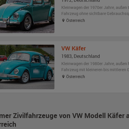
1972
,
Deutschland
Kleinwagen der 1970er Jahre,
außen
Fahrzeug
ohne sichtbare Gebrauchss
Österreich
VW
Käfer
1983
,
Deutschland
Kleinwagen der 1980er Jahre,
außen
Fahrzeug
mit kleineren bis mittlere
Österreich
imer Zivilfahrzeuge von VW Modell Käfer a
rreich