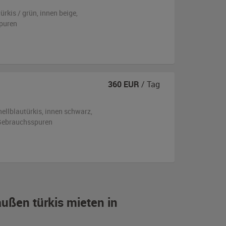
türkis / grün
,
innen beige
,
puren
360
EUR
/ Tag
hellblautürkis
,
innen schwarz
,
n Gebrauchsspuren
ußen türkis mieten in