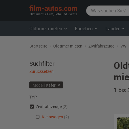
film-
autos.com
Oldtimer mieten
Epochen
Länder
Startseite
Oldtimer mieten
Zivilfahrzeuge
VW
Old
Suchfilter
Zurücksetzen
mie
×
Modell
Käfer
1 bis
TYP
Zivilfahrzeuge
(2)
Kleinwagen
(2)