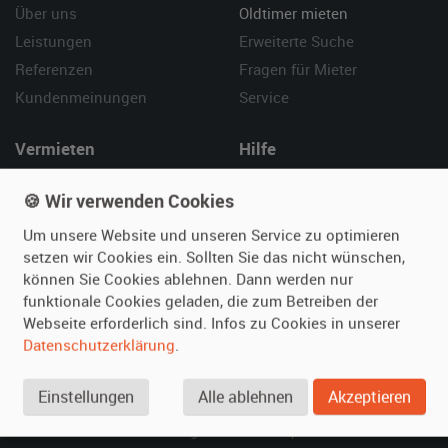
Über uns
Oldtimer mieten
Leistungen
Erweiterte Suche
Referenzen
Fragen für Mieter
Kundenmeinungen
Service
Vermieten
Hilfe
Oldtimer anmelden
Häufige Fragen (FAQ)
🍪 Wir verwenden Cookies
Fotos senden
So funktioniert's
Um unsere Website und unseren Service zu optimieren
Fragen für Vermieter
Kontakt
setzen wir Cookies ein. Sollten Sie das nicht wünschen,
Inserat verwalten
können Sie Cookies ablehnen. Dann werden nur
funktionale Cookies geladen, die zum Betreiben der
SPECIAL
Webseite erforderlich sind. Infos zu Cookies in unserer
Berühmte Filmautos –
Datenschutzerklärung
.
unsere Top 10 ...
Einstellungen
Alle ablehnen
Akzeptieren
© 2026 film-autos.com
Blog
AGB
Impressum