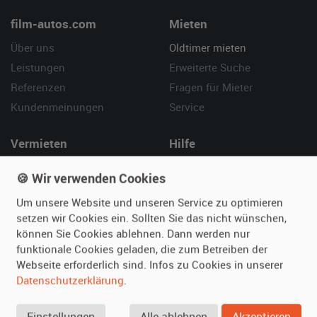
film-autos.com
Mieten
Über uns
Oldtimer mieten
Leistungen
Erweiterte Suche
Referenzen
Fragen für Mieter
Kundenmeinungen
Service
Vermieten
Hilfe
Oldtimer anmelden
Häufige Fragen (FAQ)
🍪 Wir verwenden Cookies
Fotos senden
So funktioniert's
Um unsere Website und unseren Service zu optimieren
Fragen für Vermieter
Kontakt
setzen wir Cookies ein. Sollten Sie das nicht wünschen,
Inserat verwalten
können Sie Cookies ablehnen. Dann werden nur
funktionale Cookies geladen, die zum Betreiben der
SPECIAL
Webseite erforderlich sind. Infos zu Cookies in unserer
Berühmte Filmautos –
Datenschutzerklärung
.
unsere Top 10 ...
Einstellungen
Alle ablehnen
Akzeptieren