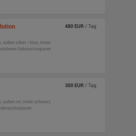
lution
480
EUR
/ Tag
e,
außen
silber / blau
,
innen
s mittleren Gebrauchsspuren
300
EUR
/ Tag
e,
außen
rot
,
innen schwarz
,
n Gebrauchsspuren