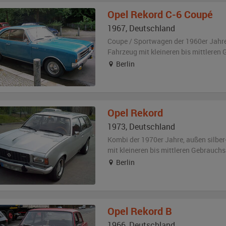
Opel
Rekord C-6 Coupé
1967
,
Deutschland
Coupe / Sportwagen der 1960er Jahr
Fahrzeug
mit kleineren bis mittlere
Berlin
Opel
Rekord
1973
,
Deutschland
Kombi der 1970er Jahre,
außen
silber
mit kleineren bis mittleren Gebrauch
Berlin
Opel
Rekord B
1966
,
Deutschland