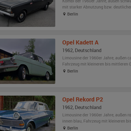
Kombi der 1960er Jahre,
außen
schw
mit starker Abnutzung bzw. deutlich
Berlin
Opel
Kadett A
1962
,
Deutschland
Limousine der 1960er Jahre,
außen
c
Fahrzeug
mit kleineren bis mittlere
Berlin
Opel
Rekord P2
1962
,
Deutschland
Limousine der 1960er Jahre,
außen
r
innen blau
, Fahrzeug
mit kleineren b
Berlin