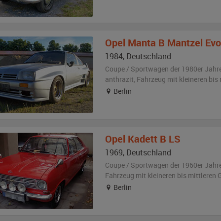
Opel
Manta B Mantzel Evo
1984
,
Deutschland
Coupe / Sportwagen der 1980er Jahr
anthrazit
, Fahrzeug
mit kleineren bi
Berlin
Opel
Kadett B LS
1969
,
Deutschland
Coupe / Sportwagen der 1960er Jahr
Fahrzeug
mit kleineren bis mittlere
Berlin