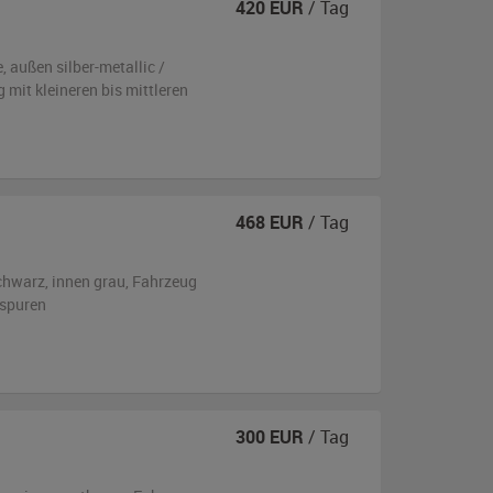
420
EUR
/ Tag
e,
außen
silber-metallic /
ug
mit kleineren bis mittleren
468
EUR
/ Tag
chwarz
,
innen grau
, Fahrzeug
sspuren
300
EUR
/ Tag