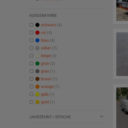
AUSSENFARBE
schwarz
(4)
rot
(4)
blau
(4)
silber
(3)
beige
(3)
grün
(2)
grau
(1)
braun
(1)
orange
(1)
gelb
(1)
gold
(1)
JAHRZEHNT / EPOCHE