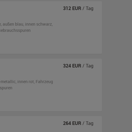
312
EUR
/ Tag
e,
außen
blau
,
innen schwarz
,
n Gebrauchsspuren
324
EUR
/ Tag
-metallic
,
innen rot
, Fahrzeug
sspuren
264
EUR
/ Tag