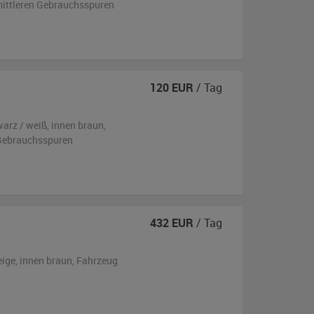
 mittleren Gebrauchsspuren
120
EUR
/ Tag
arz / weiß
,
innen braun
,
n Gebrauchsspuren
432
EUR
/ Tag
eige
,
innen braun
, Fahrzeug