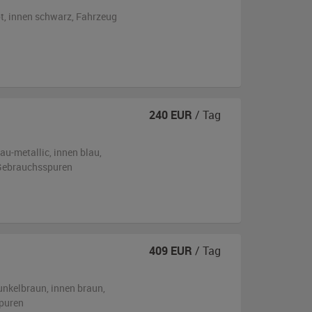
t
,
innen schwarz
, Fahrzeug
240
EUR
/ Tag
lau-metallic
,
innen blau
,
n Gebrauchsspuren
409
EUR
/ Tag
unkelbraun
,
innen braun
,
puren