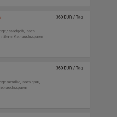
a
360
EUR
/ Tag
eige / sandgelb
,
innen
 mittleren Gebrauchsspuren
360
EUR
/ Tag
eige-metallic
,
innen grau
,
n Gebrauchsspuren