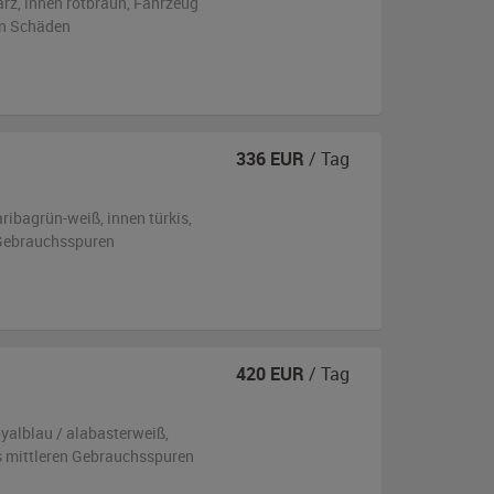
arz
,
innen rotbraun
, Fahrzeug
en Schäden
336
EUR
/ Tag
aribagrün-weiß
,
innen türkis
,
n Gebrauchsspuren
420
EUR
/ Tag
oyalblau / alabasterweiß
,
is mittleren Gebrauchsspuren