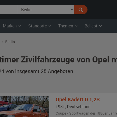
Marken
Standorte
Themen
Beliebt
Berlin
timer Zivilfahrzeuge von Opel m
 24 von insgesamt 25
Angeboten
Opel
Kadett D 1,2S
1981
,
Deutschland
Coupe / Sportwagen der 1980er Jahr