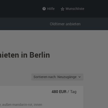
Hilfe
Wunschliste
Oldtimer anbieten
ieten in Berlin
Sortieren nach: Neuzugänge
480
EUR
/ Tag
e,
außen
mandarin-rot
,
innen