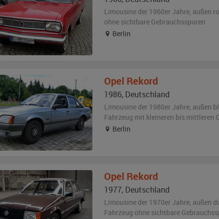
Limousine der 1960er Jahre,
außen
ro
ohne sichtbare Gebrauchsspuren
Berlin
Opel
Rekord
1986
,
Deutschland
Limousine der 1980er Jahre,
außen
b
Fahrzeug
mit kleineren bis mittlere
Berlin
Opel
Rekord
1977
,
Deutschland
Limousine der 1970er Jahre,
außen
d
Fahrzeug
ohne sichtbare Gebrauchss