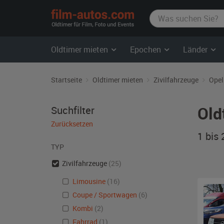
film-
autos.com
Oldtimer mieten
Epochen
Länder
Startseite
Oldtimer mieten
Zivilfahrzeuge
Opel
Old
Suchfilter
Zurücksetzen
1 bis
TYP
Zivilfahrzeuge
(25)
Limousine
(16)
Coupe / Sportwagen
(6)
Kombi
(2)
Fahrrad
(1)