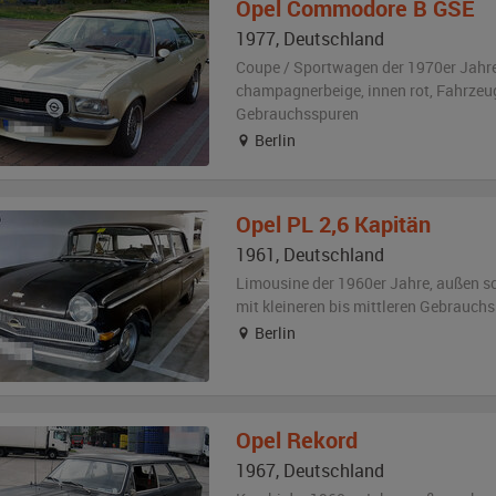
Opel
Commodore B GSE
1977
,
Deutschland
Coupe / Sportwagen der 1970er Jahr
champagnerbeige
,
innen rot
, Fahrze
Gebrauchsspuren
Berlin
Opel
PL 2,6 Kapitän
1961
,
Deutschland
Limousine der 1960er Jahre,
außen
s
mit kleineren bis mittleren Gebrauch
Berlin
Opel
Rekord
1967
,
Deutschland