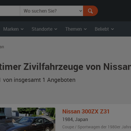
Marken
Standorte
Themen
Beliebt
an
timer Zivilfahrzeuge von Nissa
 1 von insgesamt 1
Angeboten
Nissan
300ZX Z31
1984
,
Japan
Coupe / Sportwagen der 1980er Jahr