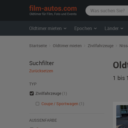
film-
autos.com
Oldtimer mieten
Epochen
Länder
Startseite
Oldtimer mieten
Zivilfahrzeuge
Niss
Old
Suchfilter
Zurücksetzen
1 bis
TYP
Zivilfahrzeuge
(1)
Coupe / Sportwagen
(1)
AUSSENFARBE