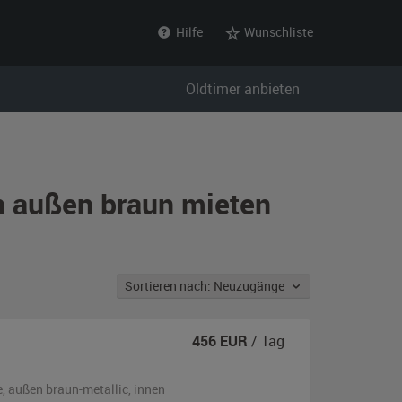
Hilfe
Wunschliste
Oldtimer anbieten
n außen braun mieten
Sortieren nach: Neuzugänge
456
EUR
/ Tag
e,
außen
braun-metallic
,
innen