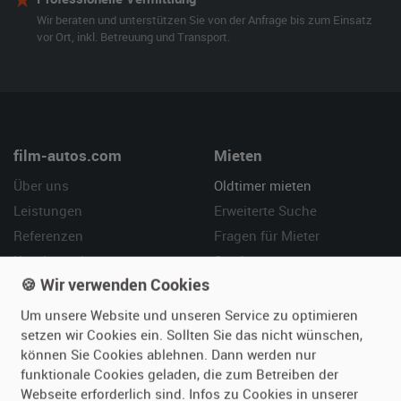
Wir beraten und unterstützen Sie von der Anfrage bis zum Einsatz
vor Ort, inkl. Betreuung und Transport.
film-autos.com
Mieten
Über uns
Oldtimer mieten
Leistungen
Erweiterte Suche
Referenzen
Fragen für Mieter
Kundenmeinungen
Service
🍪 Wir verwenden Cookies
Vermieten
Hilfe
Um unsere Website und unseren Service zu optimieren
setzen wir Cookies ein. Sollten Sie das nicht wünschen,
Oldtimer anmelden
Häufige Fragen (FAQ)
können Sie Cookies ablehnen. Dann werden nur
Fotos senden
So funktioniert's
funktionale Cookies geladen, die zum Betreiben der
Fragen für Vermieter
Kontakt
Webseite erforderlich sind. Infos zu Cookies in unserer