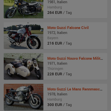
1981
,
Italien
Hamburg
264
EUR
/ Tag
Moto Guzzi
Falcone Civil
1972
,
Italien
Bayern
216
EUR
/ Tag
Moto Guzzi
Nouvo Falcone Militare
1971
,
Italien
Thüringen
228
EUR
/ Tag
Moto Guzzi
Le Mans Rennmaschine
1978
,
Italien
Hamburg
300
EUR
/ Tag