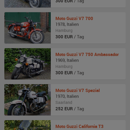
300
EUR
/ Tag
Moto Guzzi
V7 700
1978
,
Italien
Hamburg
300
EUR
/ Tag
Moto Guzzi
V7 750 Ambassador
1969
,
Italien
Hamburg
300
EUR
/ Tag
Moto Guzzi
V7 Spezial
1970
,
Italien
Saarland
252
EUR
/ Tag
Moto Guzzi
California T3