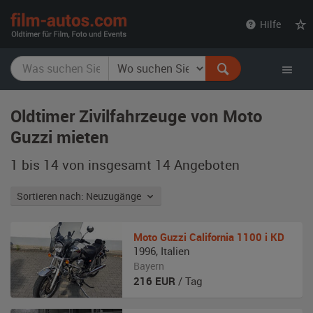
film-
Hilfe
autos.com
Oldtimer Zivilfahrzeuge von Moto
Guzzi mieten
1 bis 14 von insgesamt 14
Angeboten
Sortieren nach: Neuzugänge
Moto Guzzi
California 1100 i KD
1996
,
Italien
Bayern
216
EUR
/ Tag