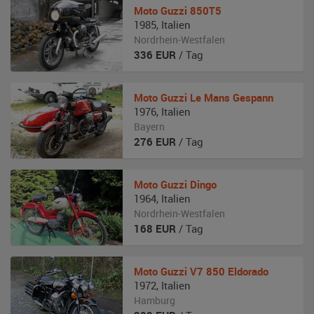
Moto Guzzi
850T5
1985
,
Italien
Nordrhein-Westfalen
336
EUR
/ Tag
Moto Guzzi
Le Mans Gespann
1976
,
Italien
Bayern
276
EUR
/ Tag
Moto Guzzi
Dingo
1964
,
Italien
Nordrhein-Westfalen
168
EUR
/ Tag
Moto Guzzi
V7 850 Eldorado
1972
,
Italien
Hamburg