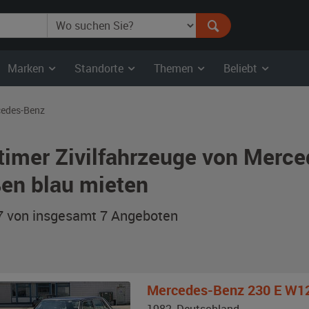
Marken
Standorte
Themen
Beliebt
edes-Benz
timer Zivilfahrzeuge von Merc
en blau mieten
 7 von insgesamt 7
Angeboten
Mercedes-Benz
230 E W1