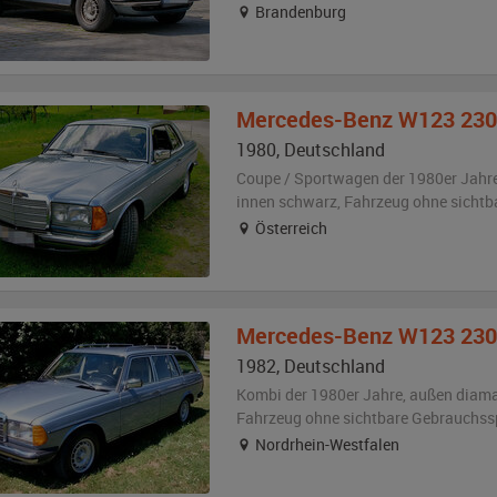
Brandenburg
Mercedes-Benz
W123 230
1980
,
Deutschland
Coupe / Sportwagen der 1980er Jahr
innen schwarz
, Fahrzeug
ohne sichtb
Österreich
Mercedes-Benz
W123 230
1982
,
Deutschland
Kombi der 1980er Jahre,
außen
diama
Fahrzeug
ohne sichtbare Gebrauchss
Nordrhein-Westfalen