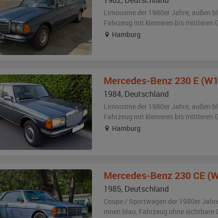
1982
,
Deutschland
Limousine der 1980er Jahre,
außen
b
Fahrzeug
mit kleineren bis mittlere
Hamburg
Mercedes-Benz
230 E (W1
1984
,
Deutschland
Limousine der 1980er Jahre,
außen
b
Fahrzeug
mit kleineren bis mittlere
Hamburg
Mercedes-Benz
230 CE (
1985
,
Deutschland
Coupe / Sportwagen der 1980er Jahr
innen blau
, Fahrzeug
ohne sichtbare