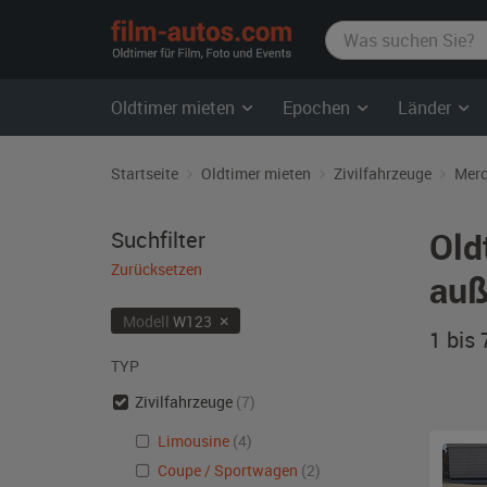
film-
autos.com
Oldtimer mieten
Epochen
Länder
Startseite
Oldtimer mieten
Zivilfahrzeuge
Merc
Old
Suchfilter
Zurücksetzen
auß
×
Modell
W123
1 bis
TYP
Zivilfahrzeuge
(7)
Limousine
(4)
Coupe / Sportwagen
(2)