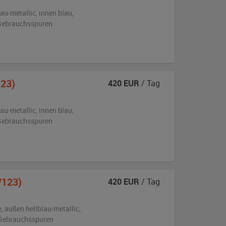
lau-metallic
,
innen blau
,
n Gebrauchsspuren
23)
420
EUR
/ Tag
lau-metallic
,
innen blau
,
n Gebrauchsspuren
W123)
420
EUR
/ Tag
e,
außen
hellblau-metallic
,
 Gebrauchsspuren