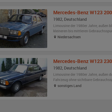
Mercedes-Benz
W123 200
1982
,
Deutschland
Limousine der 1980er Jahre,
außen
b
kleineren bis mittleren Gebrauchsspu
Niedersachsen
Mercedes-Benz
W123 230
1982
,
Deutschland
Limousine der 1980er Jahre,
außen
d
Fahrzeug
ohne sichtbare Gebrauchss
sonstiges Land