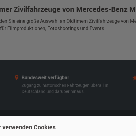
imer Zivilfahrzeuge von Mercedes-Benz 
nden Sie eine große Auswahl an Oldtimern Zivilfahrzeuge von
für Filmproduktionen, Fotoshootings und Events.
Bundesweit verfügbar
Zugang zu historischen Fahrzeugen überall in
Deutschland und darüber hinaus.
r verwenden Cookies
n
Vermieten