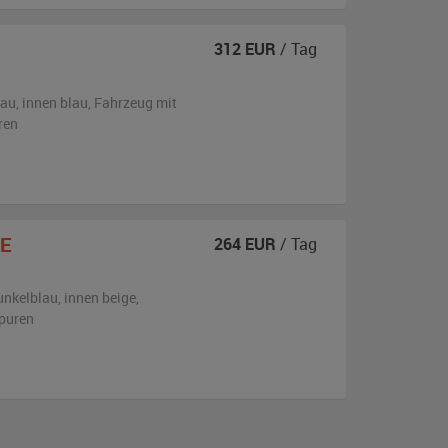
312
EUR
/ Tag
lau
,
innen blau
, Fahrzeug
mit
ren
E
264
EUR
/ Tag
unkelblau
,
innen beige
,
puren