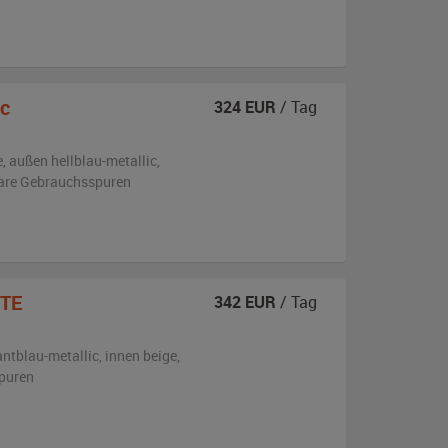
c
324
EUR
/ Tag
e,
außen
hellblau-metallic
,
are Gebrauchsspuren
TE
342
EUR
/ Tag
ntblau-metallic
,
innen beige
,
puren