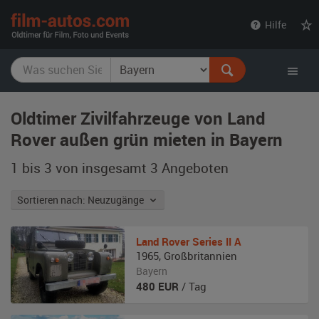
film-
Hilfe
autos.com
Oldtimer Zivilfahrzeuge von Land
Rover außen grün mieten in Bayern
1 bis 3 von insgesamt 3
Angeboten
Sortieren nach: Neuzugänge
Land Rover
Series II A
1965
,
Großbritannien
Bayern
480
EUR
/ Tag