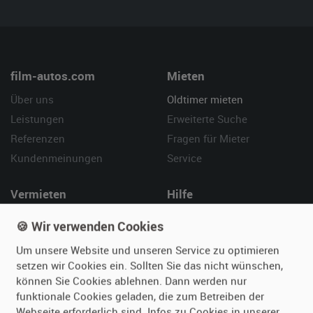
film-autos.com
Mieten
Über uns
Oldtimer mieten
Leistungen
Erweiterte Suche
Referenzen
Fragen für Mieter
Kundenmeinungen
Service
Vermieten
Hilfe
Oldtimer anmelden
Häufige Fragen (FAQ)
🍪 Wir verwenden Cookies
Fotos senden
So funktioniert's
Um unsere Website und unseren Service zu optimieren
Fragen für Vermieter
Kontakt
setzen wir Cookies ein. Sollten Sie das nicht wünschen,
Inserat verwalten
können Sie Cookies ablehnen. Dann werden nur
funktionale Cookies geladen, die zum Betreiben der
Webseite erforderlich sind. Infos zu Cookies in unserer
SPECIAL