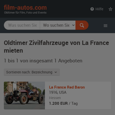
film-
Hilfe
autos.com
Oldtimer Zivilfahrzeuge von La France
mieten
1 bis 1 von insgesamt 1
Angeboten
Sortieren nach: Bezeichnung
La France
Red Baron
1916
,
USA
Hessen
1.200
EUR
/ Tag