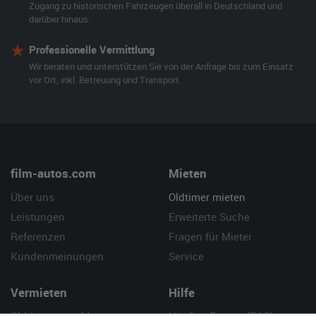
Zugang zu historischen Fahrzeugen überall in Deutschland und
darüber hinaus.
Professionelle Vermittlung
Wir beraten und unterstützen Sie von der Anfrage bis zum Einsatz
vor Ort, inkl. Betreuung und Transport.
film-autos.com
Mieten
Über uns
Oldtimer mieten
Leistungen
Erweiterte Suche
Referenzen
Fragen für Mieter
Kundenmeinungen
Service
Vermieten
Hilfe