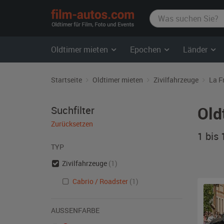
film-
autos.com
Oldtimer mieten
Epochen
Länder
Startseite
Oldtimer mieten
Zivilfahrzeuge
La F
Old
Suchfilter
Zurücksetzen
1 bis
TYP
Zivilfahrzeuge
(1)
Cabrio / Roadster
(1)
AUSSENFARBE