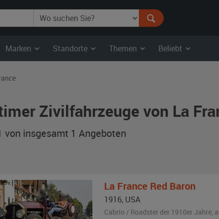
Marken
Standorte
Themen
Beliebt
rance
timer Zivilfahrzeuge von La Fr
 1 von insgesamt 1
Angeboten
La France
Red Baron
1916
,
USA
Cabrio / Roadster der 1910er Jahre,
a