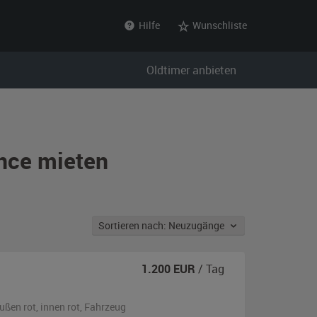
Hilfe
Wunschliste
Oldtimer anbieten
ance mieten
Sortieren nach: Neuzugänge
1.200
EUR
/ Tag
ußen
rot
,
innen rot
, Fahrzeug