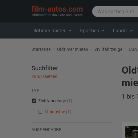
film-
autos.com
Oldtimer mieten
Epochen
Länder
Startseite
Oldtimer mieten
Zivilfahrzeuge
USA
Old
Suchfilter
Zurücksetzen
mie
TYP
1 bis
Zivilfahrzeuge
(1)
Limousine
(1)
AUSSENFARBE