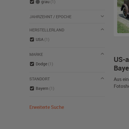
grau
(1)
JAHRZEHNT / EPOCHE
HERSTELLERLAND
USA
(1)
MARKE
US-a
Dodge
(1)
Baye
STANDORT
Aus ein
Fotosho
Bayern
(1)
Erweiterte Suche