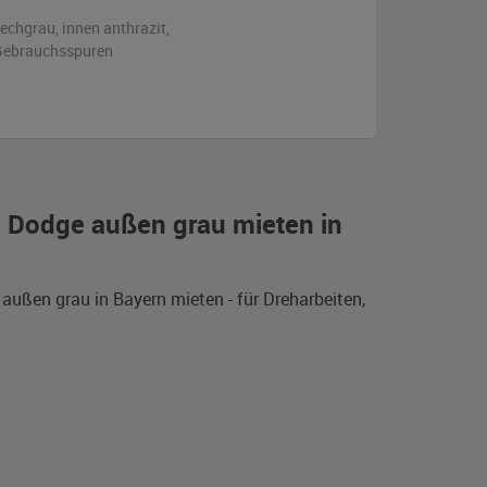
lechgrau
,
innen anthrazit
,
n Gebrauchsspuren
n Dodge außen grau mieten in
ußen grau in Bayern mieten - für Dreharbeiten,