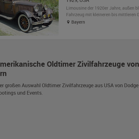
1929
,
USA
Limousine der 1920er Jahre,
außen
b
Fahrzeug
mit kleineren bis mittlere
Bayern
merikanische Oldtimer Zivilfahrzeuge vo
rn
er großen Auswahl Oldtimer Zivilfahrzeuge aus USA von Dodge a
otings und Events.