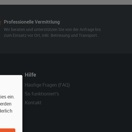
Professionelle Vermittlung
Wir beraten und unterstützen Sie von der Anfrage bis
zum Einsatz vor Ort, inkl. Betreuung und Transport.
Hilfe
Häufige Fragen (FAQ)
So funktioniert's
es ein.
Kontakt
werden
erlich