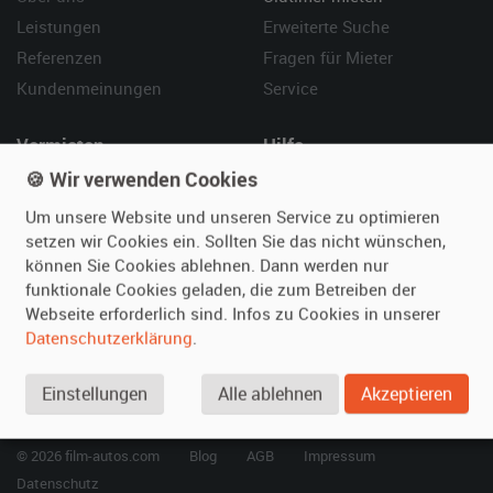
Leistungen
Erweiterte Suche
Referenzen
Fragen für Mieter
Kundenmeinungen
Service
Vermieten
Hilfe
🍪 Wir verwenden Cookies
Oldtimer anmelden
Häufige Fragen (FAQ)
Fotos senden
So funktioniert's
Um unsere Website und unseren Service zu optimieren
setzen wir Cookies ein. Sollten Sie das nicht wünschen,
Fragen für Vermieter
Kontakt
können Sie Cookies ablehnen. Dann werden nur
Inserat verwalten
funktionale Cookies geladen, die zum Betreiben der
Webseite erforderlich sind. Infos zu Cookies in unserer
SPECIAL
Datenschutzerklärung
.
Berühmte Filmautos –
unsere Top 10 ...
Einstellungen
Alle ablehnen
Akzeptieren
© 2026 film-autos.com
Blog
AGB
Impressum
Datenschutz