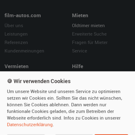
film-autos.com
Mieten
Über uns
Oldtimer mieten
Leistungen
Erweiterte Suche
Referenzen
Fragen für Mieter
Kundenmeinungen
Service
Vermieten
Hilfe
Oldtimer anmelden
Häufige Fragen (FAQ)
🍪 Wir verwenden Cookies
Fotos senden
So funktioniert's
Um unsere Website und unseren Service zu optimieren
Fragen für Vermieter
Kontakt
setzen wir Cookies ein. Sollten Sie das nicht wünschen,
Inserat verwalten
können Sie Cookies ablehnen. Dann werden nur
funktionale Cookies geladen, die zum Betreiben der
SPECIAL
Webseite erforderlich sind. Infos zu Cookies in unserer
Berühmte Filmautos –
Datenschutzerklärung
.
unsere Top 10 ...