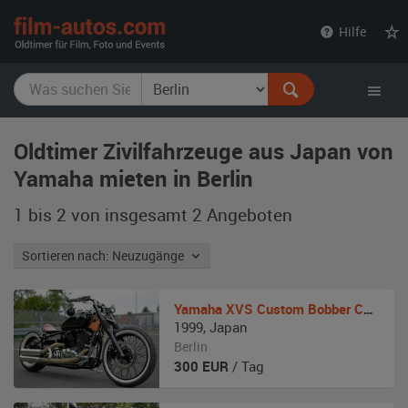
film-
Hilfe
autos.com
Oldtimer Zivilfahrzeuge aus Japan von
Yamaha mieten in Berlin
1 bis 2 von insgesamt 2
Angeboten
Sortieren nach: Neuzugänge
Yamaha
XVS Custom Bobber Chopper
1999
,
Japan
Berlin
300
EUR
/ Tag