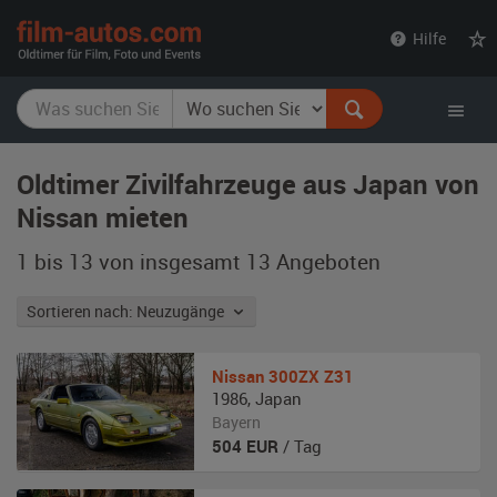
film-
Hilfe
autos.com
Oldtimer Zivilfahrzeuge aus Japan von
Nissan mieten
1 bis 13 von insgesamt 13
Angeboten
Sortieren nach: Neuzugänge
Nissan
300ZX Z31
1986
,
Japan
Bayern
504
EUR
/ Tag