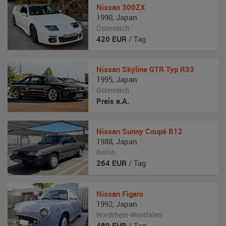
Nissan
300ZX
1990
,
Japan
Österreich
420
EUR
/ Tag
Nissan
Skyline GTR Typ R33
1995
,
Japan
Österreich
Preis a.A.
Nissan
Sunny Coupé B12
1988
,
Japan
Berlin
264
EUR
/ Tag
Nissan
Figaro
1992
,
Japan
Nordrhein-Westfalen
480
EUR
/ Tag