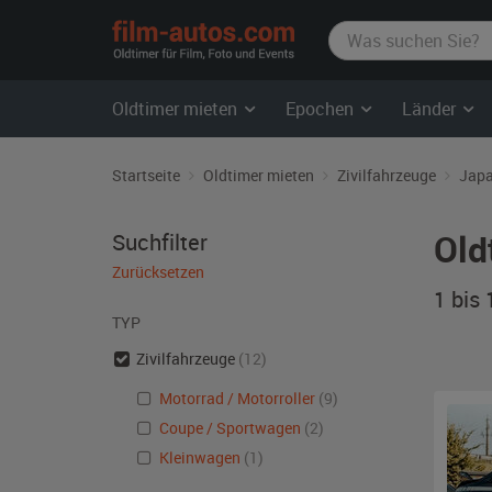
film-
autos.com
Oldtimer mieten
Epochen
Länder
Startseite
Oldtimer mieten
Zivilfahrzeuge
Jap
Old
Suchfilter
Zurücksetzen
1 bis
TYP
Zivilfahrzeuge
(12)
Motorrad / Motorroller
(9)
Coupe / Sportwagen
(2)
Kleinwagen
(1)