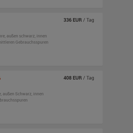
336
EUR
/ Tag
hre,
außen
schwarz
,
innen
 mittleren Gebrauchsspuren
6
408
EUR
/ Tag
e,
außen
Schwarz
,
innen
ebrauchsspuren