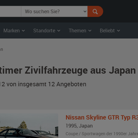
Marken
Standorte
Themen
Beliebt
an
timer Zivilfahrzeuge aus Japa
 12 von insgesamt 12
Angeboten
Nissan
Skyline GTR Typ R
1995
,
Japan
Coupe / Sportwagen der 1990er Jahr