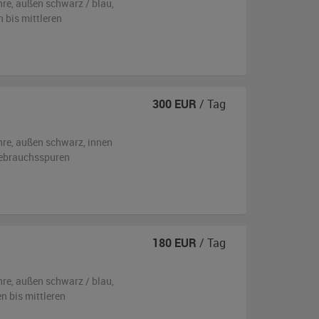
hre,
außen
schwarz / blau
,
n bis mittleren
300
EUR
/ Tag
hre,
außen
schwarz
,
innen
Gebrauchsspuren
180
EUR
/ Tag
hre,
außen
schwarz / blau
,
en bis mittleren