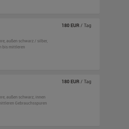
180
EUR
/ Tag
hre,
außen
schwarz / silber
,
n bis mittleren
180
EUR
/ Tag
hre,
außen
schwarz
,
innen
 mittleren Gebrauchsspuren