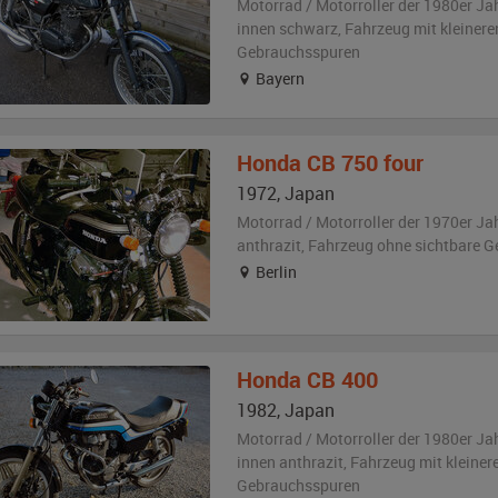
Motorrad / Motorroller der 1980er Ja
innen schwarz
, Fahrzeug
mit kleinere
Gebrauchsspuren
Bayern
Honda
CB 750 four
1972
,
Japan
Motorrad / Motorroller der 1970er Ja
anthrazit
, Fahrzeug
ohne sichtbare 
Berlin
Honda
CB 400
1982
,
Japan
Motorrad / Motorroller der 1980er Ja
innen anthrazit
, Fahrzeug
mit kleiner
Gebrauchsspuren