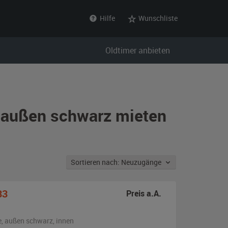
Hilfe
Wunschliste
Oldtimer anbieten
n außen schwarz mieten
Sortieren nach: Neuzugänge
33
Preis a.A.
e,
außen
schwarz
,
innen