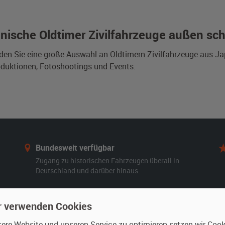
nische Oldtimer Zivilfahrzeuge außen sc
nden Sie eine große Auswahl an Oldtimern Zivilfahrzeuge aus 
duktionen, Fotoshootings und Events.
Bundesweit verfügbar
Zugang zu historischen Fahrzeugen überall in
Deutschland und darüber hinaus.
r verwenden Cookies
re Website und unseren Service zu optimieren setzen wir Cooki