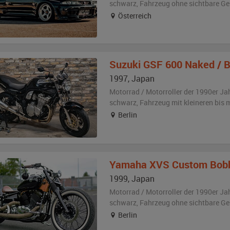
schwarz
, Fahrzeug
ohne sichtbare G
Österreich
Suzuki
GSF 600 Naked / B
1997
,
Japan
Motorrad / Motorroller der 1990er Ja
schwarz
, Fahrzeug
mit kleineren bis
Berlin
Yamaha
XVS Custom Bobb
1999
,
Japan
Motorrad / Motorroller der 1990er Ja
schwarz
, Fahrzeug
ohne sichtbare G
Berlin