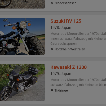
Niedersachsen
Suzuki
RV 125
1978
,
Japan
Motorrad / Motorroller der 1970er Ja
innen schwarz
, Fahrzeug
mit kleinere
Gebrauchsspuren
Nordrhein-Westfalen
Kawasaki
Z 1300
1979
,
Japan
Motorrad / Motorroller der 1970er Ja
schwarz
, Fahrzeug
mit kleineren bis
Thüringen