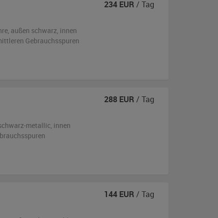
234
EUR
/ Tag
hre,
außen
schwarz
,
innen
 mittleren Gebrauchsspuren
288
EUR
/ Tag
schwarz-metallic
,
innen
ebrauchsspuren
144
EUR
/ Tag