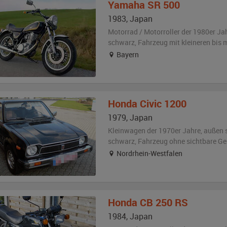
Yamaha
SR 500
1983
,
Japan
Motorrad / Motorroller der 1980er Ja
schwarz
, Fahrzeug
mit kleineren bis
Bayern
Honda
Civic 1200
1979
,
Japan
Kleinwagen der 1970er Jahre,
außen
schwarz
, Fahrzeug
ohne sichtbare G
Nordrhein-Westfalen
Honda
CB 250 RS
1984
,
Japan