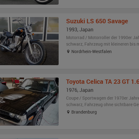
Suzuki
LS 650 Savage
1993
,
Japan
Motorrad / Motorroller der 1990er Ja
schwarz
, Fahrzeug
mit kleineren bis
Nordrhein-Westfalen
Toyota
Celica TA 23 GT 1.
1976
,
Japan
Coupe / Sportwagen der 1970er Jahr
schwarz
, Fahrzeug
ohne sichtbare G
Brandenburg