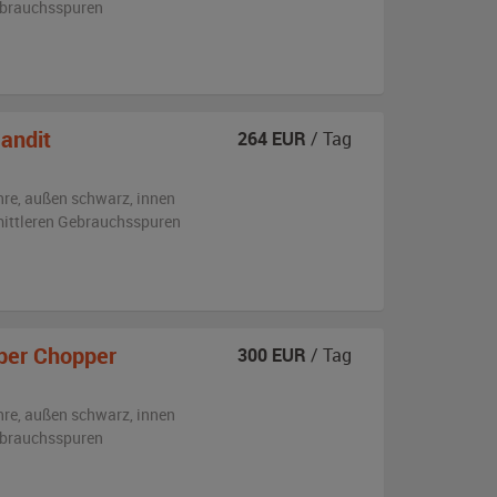
ebrauchsspuren
andit
264
EUR
/ Tag
hre,
außen
schwarz
,
innen
 mittleren Gebrauchsspuren
er Chopper
300
EUR
/ Tag
hre,
außen
schwarz
,
innen
ebrauchsspuren