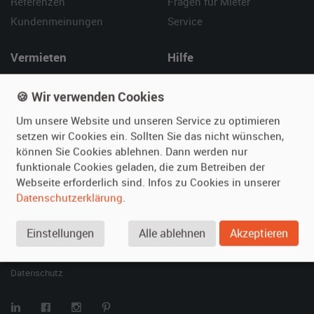
Referenzen
Fragen für Mieter
Kundenmeinungen
Service
Vermieten
Hilfe
Oldtimer anmelden
Häufige Fragen (FAQ)
🍪 Wir verwenden Cookies
Fotos senden
So funktioniert's
Fragen für Vermieter
Kontakt
Um unsere Website und unseren Service zu optimieren
setzen wir Cookies ein. Sollten Sie das nicht wünschen,
Inserat verwalten
können Sie Cookies ablehnen. Dann werden nur
funktionale Cookies geladen, die zum Betreiben der
SPECIAL
Webseite erforderlich sind. Infos zu Cookies in unserer
Berühmte Filmautos –
Datenschutzerklärung
.
unsere Top 10 ...
Einstellungen
Alle ablehnen
Akzeptieren
© 2026 film-autos.com
Blog
AGB
Impressum
Datenschutz