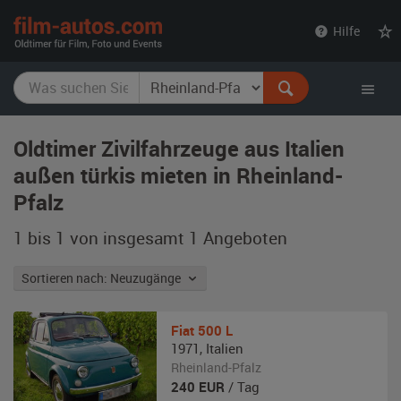
film-
Hilfe
autos.com
Oldtimer Zivilfahrzeuge aus Italien
außen türkis mieten in Rheinland-
Pfalz
1 bis 1 von insgesamt 1
Angeboten
Sortieren nach: Neuzugänge
Fiat
500 L
1971
,
Italien
Rheinland-Pfalz
240
EUR
/ Tag