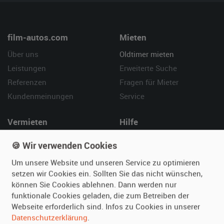
film-autos.com
Mieten
Über uns
Oldtimer mieten
Leistungen
Erweiterte Suche
Referenzen
Fragen für Mieter
Kundenmeinungen
Service
Vermieten
Hilfe
Oldtimer anmelden
Häufige Fragen (FAQ)
🍪 Wir verwenden Cookies
Fotos senden
So funktioniert's
Um unsere Website und unseren Service zu optimieren
Fragen für Vermieter
Kontakt
setzen wir Cookies ein. Sollten Sie das nicht wünschen,
Inserat verwalten
können Sie Cookies ablehnen. Dann werden nur
funktionale Cookies geladen, die zum Betreiben der
SPECIAL
Webseite erforderlich sind. Infos zu Cookies in unserer
Berühmte Filmautos –
Datenschutzerklärung
.