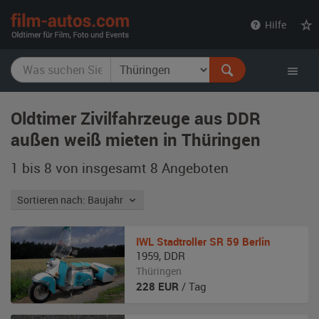
film-
Hilfe
autos.com
Oldtimer Zivilfahrzeuge aus DDR
außen weiß mieten in Thüringen
1 bis 8 von insgesamt 8
Angeboten
Sortieren nach: Baujahr
IWL
Stadtroller SR 59 Berlin
1959
,
DDR
Thüringen
228
EUR
/ Tag