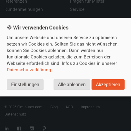
Referenzen
Fragen für Mieter
Kundenmeinungen
Service
Vermieten
Hilfe
🍪 Wir verwenden Cookies
Oldtimer anmelden
Häufige Fragen (FAQ)
Um unsere Website und unseren Service zu optimieren
Fotos senden
So funktioniert's
setzen wir Cookies ein. Sollten Sie das nicht wünschen,
können Sie Cookies ablehnen. Dann werden nur
Fragen für Vermieter
Kontakt
funktionale Cookies geladen, die zum Betreiben der
Inserat verwalten
Webseite erforderlich sind. Infos zu Cookies in unserer
Datenschutzerklärung
.
SPECIAL
Berühmte Filmautos –
Einstellungen
Alle ablehnen
Akzeptieren
unsere Top 10 ...
© 2026 film-autos.com
Blog
AGB
Impressum
Datenschutz