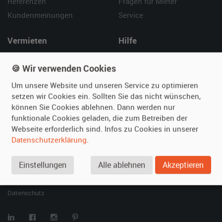
Referenzen
Fragen für Mieter
Kundenmeinungen
Service
Vermieten
Hilfe
Oldtimer anmelden
Häufige Fragen (FAQ)
🍪 Wir verwenden Cookies
Fotos senden
So funktioniert's
Fragen für Vermieter
Kontakt
Um unsere Website und unseren Service zu optimieren
setzen wir Cookies ein. Sollten Sie das nicht wünschen,
Inserat verwalten
können Sie Cookies ablehnen. Dann werden nur
funktionale Cookies geladen, die zum Betreiben der
SPECIAL
Webseite erforderlich sind. Infos zu Cookies in unserer
Berühmte Filmautos –
Datenschutzerklärung
.
unsere Top 10 ...
Einstellungen
Alle ablehnen
Akzeptieren
© 2026 film-autos.com
Blog
AGB
Impressum
Datenschutz