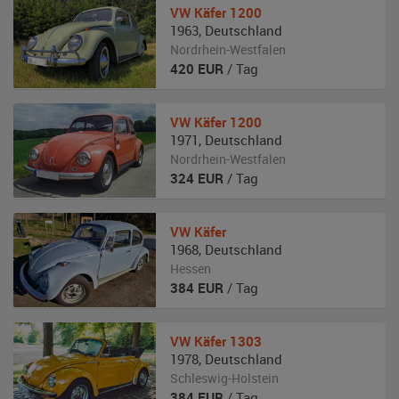
VW
Käfer 1200
1963
,
Deutschland
Nordrhein-Westfalen
420
EUR
/ Tag
VW
Käfer 1200
1971
,
Deutschland
Nordrhein-Westfalen
324
EUR
/ Tag
VW
Käfer
1968
,
Deutschland
Hessen
384
EUR
/ Tag
VW
Käfer 1303
1978
,
Deutschland
Schleswig-Holstein
384
EUR
/ Tag