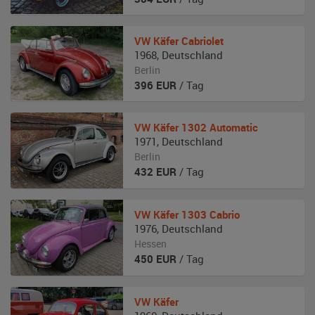
VW
Käfer Cabriolet
1968
,
Deutschland
Berlin
396
EUR
/ Tag
VW
Käfer 1302 Automatic
1971
,
Deutschland
Berlin
432
EUR
/ Tag
VW
Käfer 1303 Cabrio
1976
,
Deutschland
Hessen
450
EUR
/ Tag
VW
Käfer