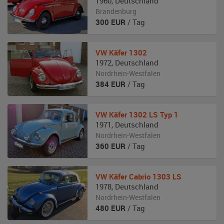
1960
,
Deutschland
Brandenburg
300
EUR
/ Tag
VW
Käfer 1302
1972
,
Deutschland
Nordrhein-Westfalen
384
EUR
/ Tag
VW
Käfer 1302 LS Typ 1
1971
,
Deutschland
Nordrhein-Westfalen
360
EUR
/ Tag
VW
Käfer Cabrio 1303 LS
1978
,
Deutschland
Nordrhein-Westfalen
480
EUR
/ Tag