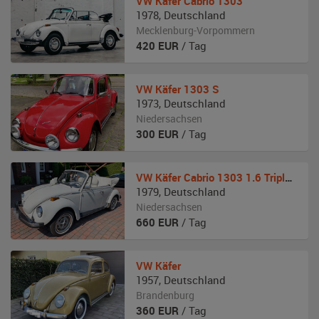
VW
Käfer Cabrio 1303
1978
,
Deutschland
Mecklenburg-Vorpommern
420
EUR
/ Tag
VW
Käfer 1303 S
1973
,
Deutschland
Niedersachsen
300
EUR
/ Tag
VW
Käfer Cabrio 1303 1.6 Triple White
1979
,
Deutschland
Niedersachsen
660
EUR
/ Tag
VW
Käfer
1957
,
Deutschland
Brandenburg
360
EUR
/ Tag