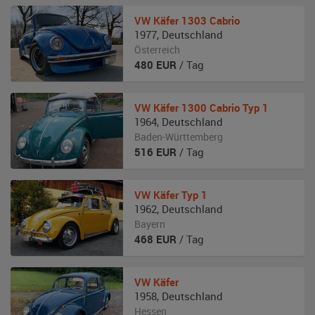
VW
Käfer 1303 Cabrio
1977
,
Deutschland
Österreich
480
EUR
/ Tag
VW
Käfer 1300 Cabrio Typ 1
1964
,
Deutschland
Baden-Württemberg
516
EUR
/ Tag
VW
Käfer Typ 1
1962
,
Deutschland
Bayern
468
EUR
/ Tag
VW
Käfer
1958
,
Deutschland
Hessen