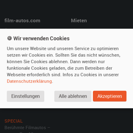
film-autos.com
Mieten
Über uns
Oldtimer mieten
🍪 Wir verwenden Cookies
Leistungen
Erweiterte Suche
Referenzen
Fragen für Mieter
Um unsere Website und unseren Service zu optimieren
setzen wir Cookies ein. Sollten Sie das nicht wünschen,
Kundenmeinungen
Service
können Sie Cookies ablehnen. Dann werden nur
funktionale Cookies geladen, die zum Betreiben der
Vermieten
Hilfe
Webseite erforderlich sind. Infos zu Cookies in unserer
Oldtimer anmelden
Häufige Fragen (FAQ)
Datenschutzerklärung
.
Fotos senden
So funktioniert's
Einstellungen
Alle ablehnen
Akzeptieren
Fragen für Vermieter
Kontakt
Inserat verwalten
SPECIAL
Berühmte Filmautos –