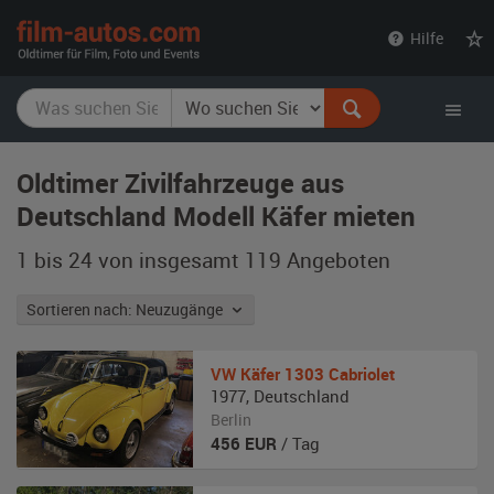
film-
Hilfe
autos.com
Oldtimer Zivilfahrzeuge aus
Deutschland Modell Käfer mieten
1 bis 24 von insgesamt 119
Angeboten
Sortieren nach: Neuzugänge
VW
Käfer 1303 Cabriolet
1977
,
Deutschland
Berlin
456
EUR
/ Tag