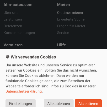
film-autos.com
Mieten
Über uns
Oldtimer mieten
Leistungen
Erweiterte Suche
Referenzen
Fragen für Mieter
Kundenmeinungen
Service
Vermieten
Hilfe
Oldtimer anmelden
Häufige Fragen (FAQ)
🍪 Wir verwenden Cookies
Fotos senden
So funktioniert's
Um unsere Website und unseren Service zu optimieren
Fragen für Vermieter
Kontakt
setzen wir Cookies ein. Sollten Sie das nicht wünschen,
Inserat verwalten
können Sie Cookies ablehnen. Dann werden nur
funktionale Cookies geladen, die zum Betreiben der
SPECIAL
Webseite erforderlich sind. Infos zu Cookies in unserer
Berühmte Filmautos –
Datenschutzerklärung
.
unsere Top 10 ...
Einstellungen
Alle ablehnen
Akzeptieren