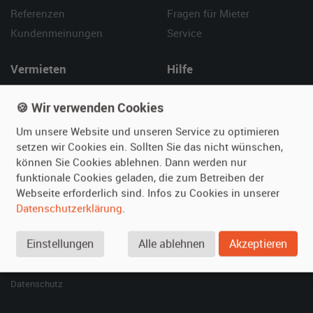
Referenzen
Fragen für Mieter
Kundenmeinungen
Service
Vermieten
Hilfe
Oldtimer anmelden
Häufige Fragen (FAQ)
🍪 Wir verwenden Cookies
Fotos senden
So funktioniert's
Um unsere Website und unseren Service zu optimieren
Fragen für Vermieter
Kontakt
setzen wir Cookies ein. Sollten Sie das nicht wünschen,
Inserat verwalten
können Sie Cookies ablehnen. Dann werden nur
funktionale Cookies geladen, die zum Betreiben der
SPECIAL
Webseite erforderlich sind. Infos zu Cookies in unserer
Berühmte Filmautos –
Datenschutzerklärung
.
unsere Top 10 ...
Einstellungen
Alle ablehnen
Akzeptieren
© 2026 film-autos.com
Blog
AGB
Impressum
Datenschutz