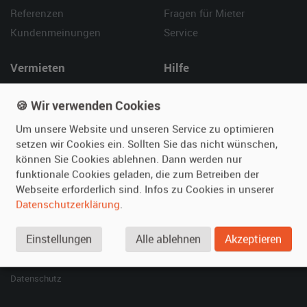
Referenzen
Fragen für Mieter
Kundenmeinungen
Service
Vermieten
Hilfe
Oldtimer anmelden
Häufige Fragen (FAQ)
🍪 Wir verwenden Cookies
Fotos senden
So funktioniert's
Um unsere Website und unseren Service zu optimieren
Fragen für Vermieter
Kontakt
setzen wir Cookies ein. Sollten Sie das nicht wünschen,
Inserat verwalten
können Sie Cookies ablehnen. Dann werden nur
funktionale Cookies geladen, die zum Betreiben der
SPECIAL
Webseite erforderlich sind. Infos zu Cookies in unserer
Berühmte Filmautos –
Datenschutzerklärung
.
unsere Top 10 ...
Einstellungen
Alle ablehnen
Akzeptieren
© 2026 film-autos.com
Blog
AGB
Impressum
Datenschutz