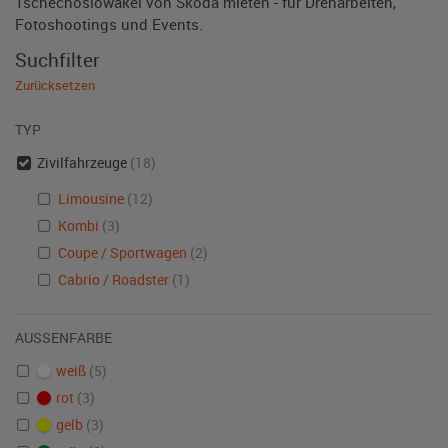
Tschechoslowakei von Skoda mieten - für Dreharbeiten,
Fotoshootings und Events.
Suchfilter
Zurücksetzen
TYP
Zivilfahrzeuge
(18)
Limousine
(12)
Kombi
(3)
Coupe / Sportwagen
(2)
Cabrio / Roadster
(1)
AUSSENFARBE
weiß
(5)
rot
(3)
gelb
(3)