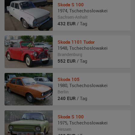
Skoda
S 100
1974
,
Tschechoslowakei
Sachsen-Anhalt
432
EUR
/ Tag
Skoda
1101 Tudor
1948
,
Tschechoslowakei
Brandenburg
552
EUR
/ Tag
Skoda
105
1980
,
Tschechoslowakei
Berlin
240
EUR
/ Tag
Skoda
S 100
1975
,
Tschechoslowakei
Hessen