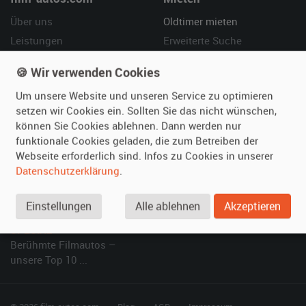
Über uns
Oldtimer mieten
Leistungen
Erweiterte Suche
Referenzen
Fragen für Mieter
🍪 Wir verwenden Cookies
Kundenmeinungen
Service
Um unsere Website und unseren Service zu optimieren
setzen wir Cookies ein. Sollten Sie das nicht wünschen,
Vermieten
Hilfe
können Sie Cookies ablehnen. Dann werden nur
Oldtimer anmelden
Häufige Fragen (FAQ)
funktionale Cookies geladen, die zum Betreiben der
Webseite erforderlich sind. Infos zu Cookies in unserer
Fotos senden
So funktioniert's
Datenschutzerklärung
.
Fragen für Vermieter
Kontakt
Inserat verwalten
Einstellungen
Alle ablehnen
Akzeptieren
SPECIAL
Berühmte Filmautos –
unsere Top 10 ...