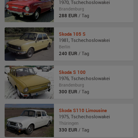
1970
,
Tschechoslowakei
Brandenburg
288
EUR
/ Tag
Skoda
105 S
1981
,
Tschechoslowakei
Berlin
240
EUR
/ Tag
Skoda
S 100
1976
,
Tschechoslowakei
Brandenburg
300
EUR
/ Tag
Skoda
S110 Limousine
1975
,
Tschechoslowakei
Thüringen
330
EUR
/ Tag