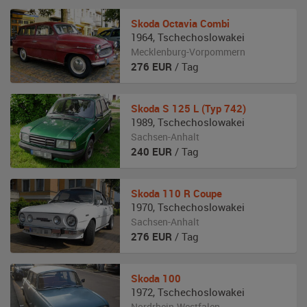
Skoda
Octavia Combi
1964
,
Tschechoslowakei
Mecklenburg-Vorpommern
276
EUR
/ Tag
Skoda
S 125 L (Typ 742)
1989
,
Tschechoslowakei
Sachsen-Anhalt
240
EUR
/ Tag
Skoda
110 R Coupe
1970
,
Tschechoslowakei
Sachsen-Anhalt
276
EUR
/ Tag
Skoda
100
1972
,
Tschechoslowakei
Nordrhein-Westfalen