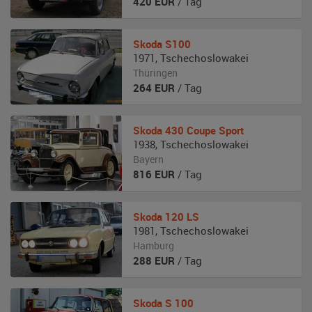
420
EUR
/ Tag
Skoda
S100
1971
,
Tschechoslowakei
Thüringen
264
EUR
/ Tag
Skoda
430 Coupe Sport
1938
,
Tschechoslowakei
Bayern
816
EUR
/ Tag
Skoda
120 LS
1981
,
Tschechoslowakei
Hamburg
288
EUR
/ Tag
Skoda
S 100