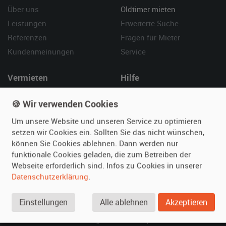
Über uns
Oldtimer mieten
Leistungen
Erweiterte Suche
Referenzen
Fragen für Mieter
Kundenmeinungen
Service
Vermieten
Hilfe
Oldtimer anmelden
Häufige Fragen (FAQ)
🍪 Wir verwenden Cookies
Fotos senden
So funktioniert's
Um unsere Website und unseren Service zu optimieren
Fragen für Vermieter
Kontakt
setzen wir Cookies ein. Sollten Sie das nicht wünschen,
Inserat verwalten
können Sie Cookies ablehnen. Dann werden nur
funktionale Cookies geladen, die zum Betreiben der
SPECIAL
Webseite erforderlich sind. Infos zu Cookies in unserer
Berühmte Filmautos –
Datenschutzerklärung
.
unsere Top 10 ...
Einstellungen
Alle ablehnen
Akzeptieren
© 2026 film-autos.com
Blog
AGB
Impressum