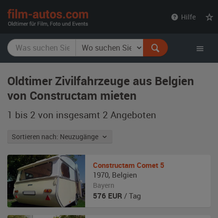
film-
Hilfe
autos.com
Oldtimer Zivilfahrzeuge aus Belgien
von Constructam mieten
1 bis 2 von insgesamt 2
Angeboten
Sortieren nach: Neuzugänge
Constructam
Comet 5
1970
,
Belgien
Bayern
576
EUR
/ Tag